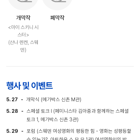
개막작
폐막작
<마이 스키니 시
스터>
(산나 렌켄, 스웨
덴)
행사 및 이벤트
5. 27
개막식 (메가박스 신촌 M관)
5. 28
스페셜 토크 I (페미니스타 김아중과 함께하는 스페셜
토크 1, 메가박스 신촌 3관)
5. 29
포럼 (스웨덴 여성영화의 평등한 힘 - 영화는 성평등할
수 있는가?, 아트하우 스 모 모 1관) 여성영화인의 밤