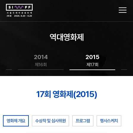
역대영화제
2014
2015
제16회
제17회
17회 영화제(2015)
영화제 개요
수상작 및 심사위원
프로그램
행사스케치