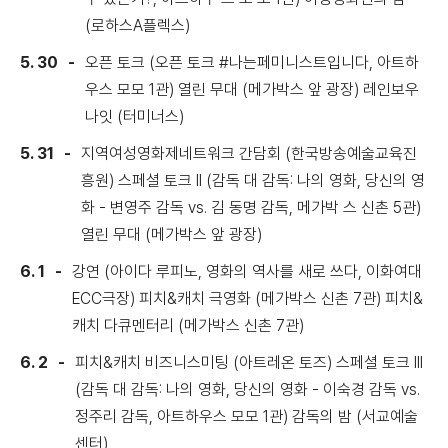
(로하스A플렉스)
5. 30
오픈 토크 (오픈 토크 #나는페미니스트입니다, 아트하
우스 모모 1관) 열린 무대 (메가박스 앞 광장) 레인보우
나잇 (터미너스)
5. 31
지역여성영화제네트워크 간담회 (한국방송예술교육진
흥원) 스페셜 토크 II (감독 대 감독: 나의 영화, 당신의 영
화 - 변영주 감독 vs. 김 동명 감독, 메가박 스 신촌 5관)
열린 무대 (메가박스 앞 광장)
6. 1
강연 (아이다 루피노, 영화의 역사를 새로 쓰다, 이화여대
ECC극장) 피치&캐치 극영화 (메가박스 신촌 7관) 피치&
캐치 다큐멘터리 (메가박스 신촌 7관)
6. 2
피치&캐치 비즈니스미팅 (아트레온 토즈) 스페셜 토크 III
(감독 대 감독: 나의 영화, 당신의 영화 - 이숙경 감독 vs.
정주리 감독, 아트하우스 모모 1관) 감독의 밤 (서교예술
센터)