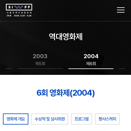
역대영화제
2003
2004
제5회
제6회
6회 영화제(2004)
영화제 개요
수상작 및 심사위원
프로그램
행사스케치