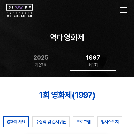
역대영화제
2025
1997
제27회
제1회
1회 영화제(1997)
영화제 개요
수상작 및 심사위원
프로그램
행사스케치