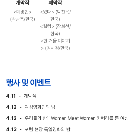
개막작
폐막작
<미망인>
<있다> (박찬옥/
(박남옥/한국)
한국)
<웰컴> (장희선/
한국)
<한 거울 이야기
> (김시경/한국)
행사 및 이벤트
4. 11
개막식
4. 12
여성영화인의 밤
4. 12
우리들의 밤1: Women Meet Women 카메라를 든 여성
4. 13
포럼 현장 독일영화의 밤