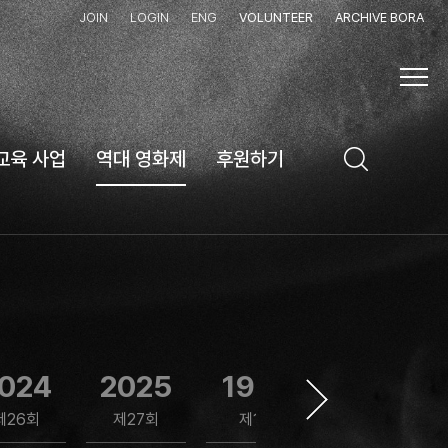
JOIN
LOGIN
ENG
VOLUNTEER
ARCHIVE BORA
교육 사업
역대 영화제
후원하기
024
2025
1997
1999
제26회
제27회
제1회
제2회