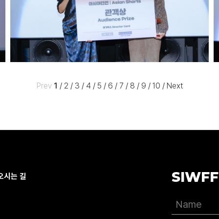
Prev
1
/
2
/
3
/
4
/
5
/
6
/
7
/
8
/
9
/
10
/
Next
SIWFF
오시는 길