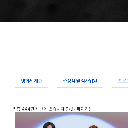
영화제 개요
수상작 및 심사위원
프로
*
총 444건
의 글이 있습니다.
(1/37 페이지)