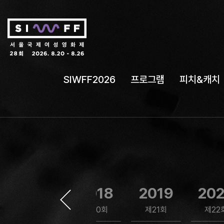
SIWFF2026
프로그램
피치&캐치
2017
2018
2019
20
제19회
제20회
제21회
제22