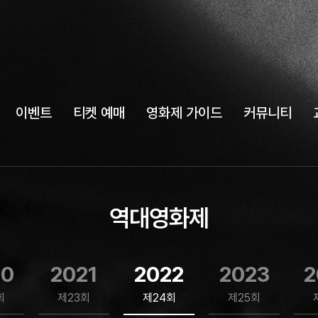
이벤트
티켓 예매
영화제 가이드
커뮤니티
역대영화제
20
2021
2022
2023
2
회
제23회
제24회
제25회