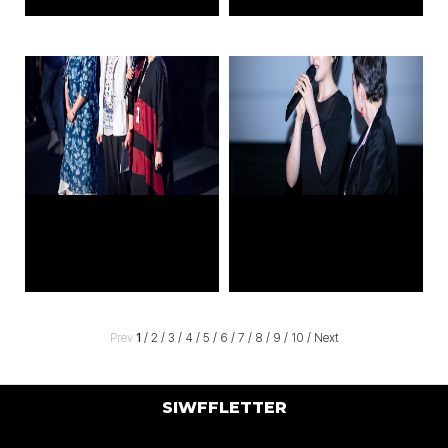
Prev
1
/
2
/
3
/
4
/
5
/
6
/
7
/
8
/
9
/
10
/
Next
SIWFFLETTER