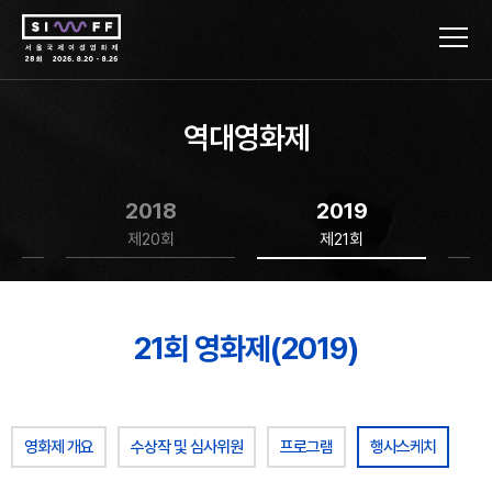
역대영화제
2018
2019
제20회
제21회
21회 영화제(2019)
영화제 개요
수상작 및 심사위원
프로그램
행사스케치