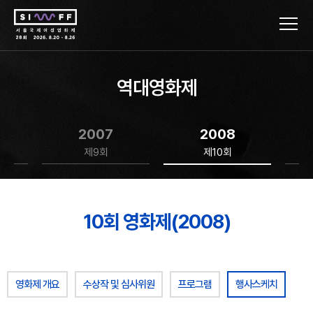
역대영화제
2007
2008
제9회
제10회
10회 영화제(2008)
영화제 개요
수상작 및 심사위원
프로그램
행사스케치