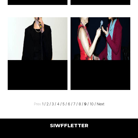
Prev
1
/
2
/
3
/
4
/
5
/
6
/
7
/
8
/
9
/
10
/
Next
SIWFFLETTER