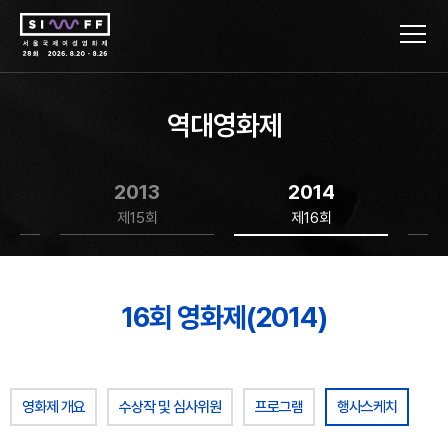
역대영화제
2013
2014
제15회
제16회
16회 영화제(2014)
영화제 개요
수상작 및 심사위원
프로그램
행사스케치