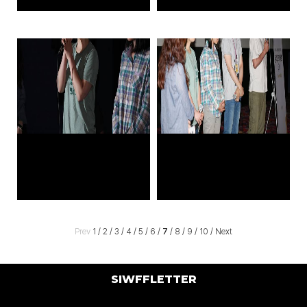
Prev
1
/
2
/
3
/
4
/
5
/
6
/
7
/
8
/
9
/
10
/
Next
SIWFFLETTER