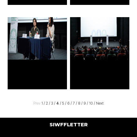
Prev
1
/
2
/
3
/
4
/
5
/
6
/
7
/
8
/
9
/
10
/
Next
SIWFFLETTER