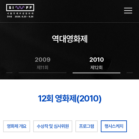
역대영화제
2009
2010
제11회
제12회
12회 영화제(2010)
영화제 개요
수상작 및 심사위원
프로그램
행사스케치