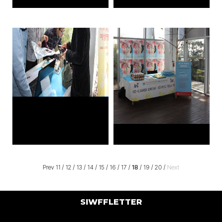
Prev
11
/
12
/
13
/
14
/
15
/
16
/
17
/
18
/
19
/
20
/
Next
SIWFFLETTER