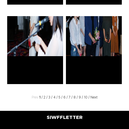
Prev
1
/
2
/
3
/
4
/
5
/
6
/
7
/
8
/
9
/
10
/
Next
SIWFFLETTER