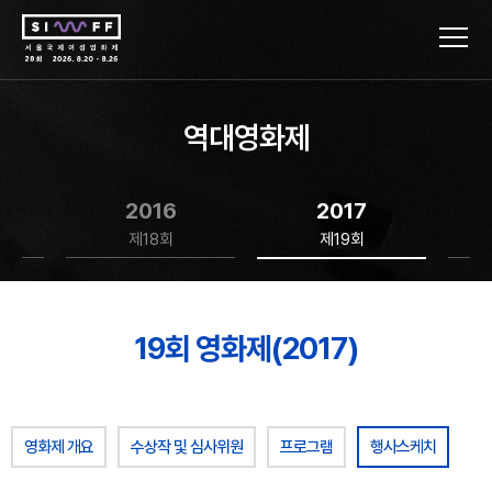
역대영화제
2016
2017
제18회
제19회
19회 영화제(2017)
영화제 개요
수상작 및 심사위원
프로그램
행사스케치