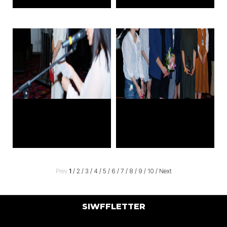
Prev
1
/
2
/
3
/
4
/
5
/
6
/
7
/
8
/
9
/
10
/
Next
SIWFFLETTER