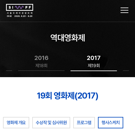
역대영화제
2016
2017
제18회
제19회
19회 영화제(2017)
영화제 개요
수상작 및 심사위원
프로그램
행사스케치