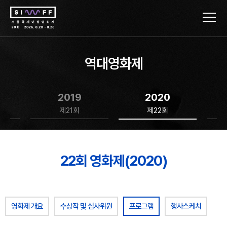
역대영화제
2019
2020
제21회
제22회
22회 영화제(2020)
영화제 개요
수상작 및 심사위원
프로그램
행사스케치