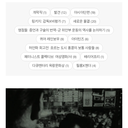
개막작
발견
아시아단편
(1)
(12)
(19)
링키지: 감독X비평가
새로운 물결
(7)
(20)
쟁점들: 증언과 구술의 번역-군 위안부 운동의 역사를 논의하기
(5)
퀴어 레인보우
아이틴즈
(9)
(6)
허안화 회고전: 흐르는 도시 홍콩의 보통 사람들
(8)
페미니스트 콜렉티브: 여성영화/사
배리어프리
(9)
(1)
다큐멘터리 옥랑문화상
필름X젠더
(1)
(4)