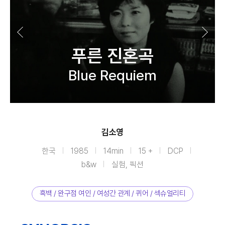
푸른 진혼곡
Blue Requiem
김소영
한국
1985
14min
15 +
DCP
b&w
실험, 픽션
흑백 / 완구점 여인 / 여성간 관계 / 퀴어 / 섹슈얼리티