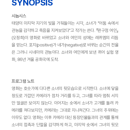
SYNOPSIS
시놉시스
태양이 마지막 자기의 빛을 거둬들이는 시각, 소녀가 "어둠 속에서
관능을 감각하고 죽음을 지켜보았다"고 작가는 쓴다. 『완구점 여인』
(오정희)이 영화로 바뀌었고 소녀와 여인의 성애는 레퀴엠의 리듬
을 얻는다. 포지(positive)가 네가(negative)로 바뀌는 순간의 전율
은 그러니 시네마의 관능이다. 소녀와 여인에게 보낸 퀴어 실험 영
화, 86년 겨울 공화국에 도착.
프로그램 노트
영화는 호숫가에 다다른 소녀의 뒷모습으로 시작한다. 소녀에 닿을
정도로 가깝던 카메라가 점차 거리를 두고, 그녀를 따라 멈춰 서지
만 얼굴은 보이지 않는다. 이어지는 숏에서 소녀가 고개를 돌려 카
메라를 쳐다보지만, 카메라는 그대로 지나쳐간다. 그녀의 주위에는
아무도 없다. 영화는 이후 카메라 대신 등장인물들과의 관계를 통해
소녀의 접촉과 단절을 감각하게 하고, 마지막 숏에서 그녀의 뒷모