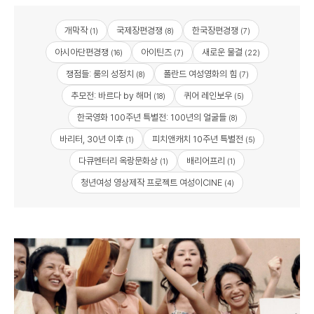
개막작
국제장편경쟁
한국장편경쟁
(1)
(8)
(7)
아시아단편경쟁
아이틴즈
새로운 물결
(16)
(7)
(22)
쟁점들: 룸의 성정치
폴란드 여성영화의 힘
(8)
(7)
추모전: 바르다 by 해머
퀴어 레인보우
(18)
(5)
한국영화 100주년 특별전: 100년의 얼굴들
(8)
바리터, 30년 이후
피치앤캐치 10주년 특별전
(1)
(5)
다큐멘터리 옥랑문화상
배리어프리
(1)
(1)
청년여성 영상제작 프로젝트 여성이CINE
(4)