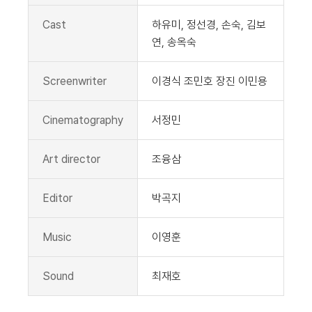
Cast
하유미, 정선경, 손숙, 김보
연, 송옥숙
Screenwriter
이경식 조민호 장진 이민용
Cinematography
서정민
Art director
조융삼
Editor
박곡지
Music
이영훈
Sound
최재호