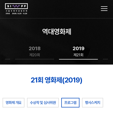
역대영화제
2018
2019
제20회
제21회
21회 영화제(2019)
영화제 개요
수상작 및 심사위원
프로그램
행사스케치