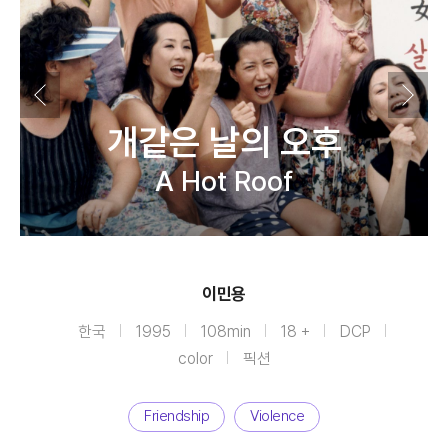
개같은 날의 오후
A Hot Roof
이민용
한국
1995
108min
18 +
DCP
color
픽션
Friendship
Violence