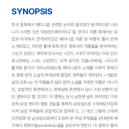
SYNOPSIS
한국 영화에서 페미니즘 관련한 논의와 움직임이 본격적으로 나타
나기 시작한 것은 1990년대부터라고 할 것이다. 이론 쪽에서는 유
럽과 미국에서 전개되어오던 페미니즘 이론 및 비평의 틀이 번역
소개되었고, 이러한 틀에 맞춰 한국 영화사의 작품들을 분석하려는
시도가 있었다. 제작에 있어서는 <단지 그대가 여자라는 이유 만으
로>(1990), <나는 소망한다, 내게 금지된 것을>(1994), <무소의
뿔처럼 혼자서 가라>(1995) 등 페미니즘적 소재를 다루어 화제가
된 동명 원작 소설의 화제성에 힘입은 영화들이 제작된다. <개같은
날의 오후>는 이 작품들과 달리 원작 소설을 각색한 작품은 아니지
만, 상업적인 측면에서나, 화제성에 측면에서 당시 가장 반향이 컸
던 영화라고 할 것이다. 이 영화는 당시 남한에 널리 퍼져있던 가부
장적 남성 젠더의 행동 관습을 폭력적 남성성으로 스테레오타입화
시켜 남성 주체들에 균질적으로 입혀주고, 그 대신 그렇게 스테레
오타입화 된 남성성으로부터 도망쳐 온 여성 주체들을 반대편에 배
치해서 피해자됨(victimhood)을 공유하게 만든다. 이 영화가 흥미