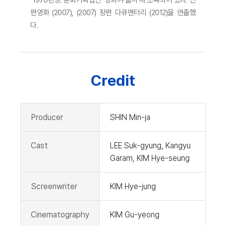
편영화 (2007), (2007) 장편 다큐멘터리 (2012)을 연출했
다.
Credit
Producer
SHIN Min-ja
Cast
LEE Suk-gyung, Kangyu
Garam, KIM Hye-seung
Screenwriter
KIM Hye-jung
Cinematography
KIM Gu-yeong