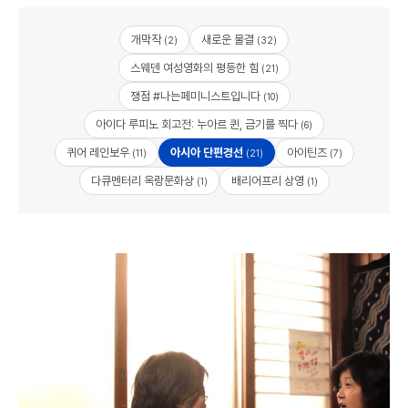
개막작
새로운 물결
(2)
(32)
스웨덴 여성영화의 평등한 힘
(21)
쟁점 #나는페미니스트입니다
(10)
아이다 루피노 회고전: 누아르 퀸, 금기를 찍다
(6)
퀴어 레인보우
아시아 단편경선
아이틴즈
(11)
(21)
(7)
다큐멘터리 옥랑문화상
배리어프리 상영
(1)
(1)