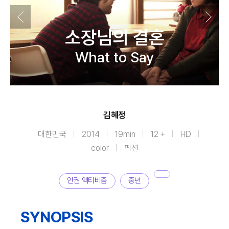
소장님의 결혼
What to Say
김혜정
대한민국
2014
19min
12 +
HD
color
픽션
인권 액티비즘
중년
SYNOPSIS