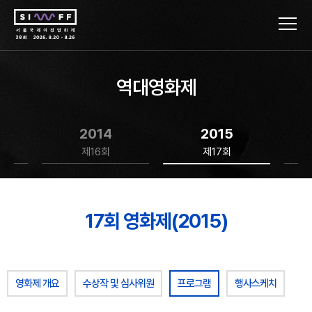
역대영화제
2014
2015
제16회
제17회
17회 영화제(2015)
영화제 개요
수상작 및 심사위원
프로그램
행사스케치