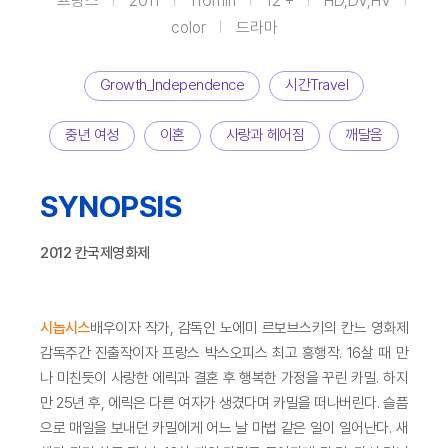
프랑스
2011
116min
12 +
HD,DV,HV
color
드라마
Growth_Independence
시간Travel
중년 여성
이혼
사랑과 헤어짐
깨달음
SYNOPSIS
2012 칸국제영화제
시놉시스
배우이자 작가, 감독인 노에미 르보브스키의 칸느 영화제
감독주간 진출작이자 프랑스 박스오피스 최고 흥행작. 16살 때 만
나 미친듯이 사랑한 에릭과 결혼 후 행복한 가정을 꾸린 카밀. 하지
만 25년 후, 에릭은 다른 여자가 생겼다며 카밀을 떠나버린다. 슬픔
으로 매일을 보내던 카밀에게 어느 날 마법 같은 일이 일어난다. 새