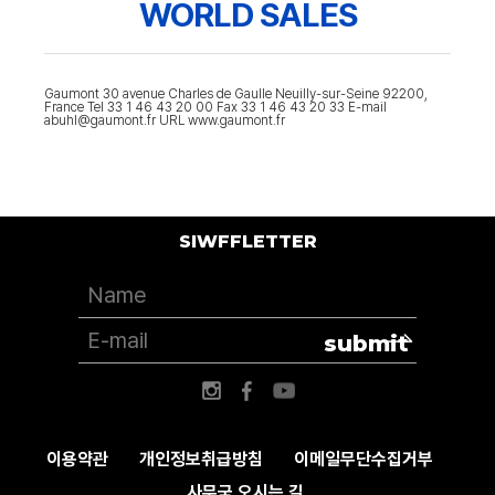
WORLD SALES
Gaumont 30 avenue Charles de Gaulle Neuilly-sur-Seine 92200,
France Tel 33 1 46 43 20 00 Fax 33 1 46 43 20 33 E-mail
abuhl@gaumont.fr URL www.gaumont.fr
SIWFFLETTER
submit
이용약관
개인정보취급방침
이메일무단수집거부
사무국 오시는 길