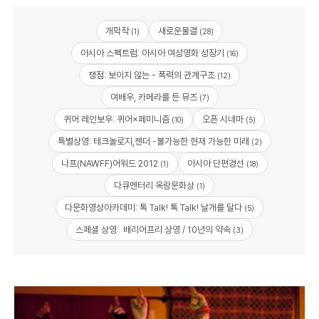
개막작
새로운물결
(1)
(28)
아시아 스펙트럼: 아시아 여성영화 성장기
(16)
쟁점: 보이지 않는 - 폭력의 관계구조
(12)
여배우, 카메라를 든 뮤즈
(7)
퀴어 레인보우: 퀴어×페미니즘
오픈 시네마
(10)
(5)
특별상영: 테크놀로지,젠더 -불가능한 현재 가능한 미래
(2)
나프(NAWFF)어워드 2012
아시아 단편경선
(1)
(18)
다큐멘터리 옥랑문화상
(1)
다문화영상아카데미: 톡 Talk! 톡 Talk! 날개를 달다
(5)
스페셜 상영: 배리어프리 상영 / 10년의 약속
(3)