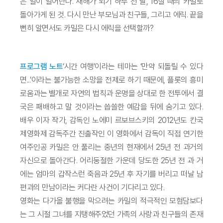
은 일이 일어난다. 새해가 되기 하루 전 날, 16살 때의 카밀로
돌아가게 된 것. 다시 만난 부모님과 친구들, 그리고 에릭. 끝을
뻔히 알면서도 카밀은 다시 에릭을 선택할까?
프로그램 노트
‘시간 여행’이라는 테마는 ‘만약 되돌릴 수 있다
면...’이라는 불가능한 소망을 전제로 하기 때문에, 플롯의 흥미
로움과는 별개로 자연의 법칙과 운명을 상대로 한 전투에서 결
국은 패배하고 말 것이라는 씁쓸한 예감을 뒤에 숨기고 있다.
배우 이자 작가, 감독인 노에미 르보브스키의 2012년도 칸국
제영화제 감독주간 진출작인 이 영화에서 감독이 직접 연기한
여주인공 카밀은 안 풀리는 중년의 현재에서 25년 전 과거의
자신으로 돌아간다. 어리둥절한 가운데 당도한 25년 전 과 거
에는 엄마의 갑작스런 죽음과 25년 후 자기를 버리고 떠날 남
편과의 만남이라는 커다란 사건이 기다리고 있다.
영화는 다가올 불행을 막으려는 카밀의 적극적인 모험담보다
는 그 시절 그녀를 지탱해주었던 가족의 사랑과 친구들의 존재