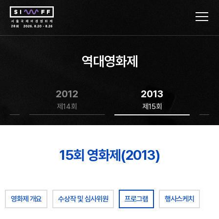
역대영화제
2012
2013
제14회
제15회
15회 영화제(2013)
영화제 개요
수상작 및 심사위원
프로그램
행사스케치