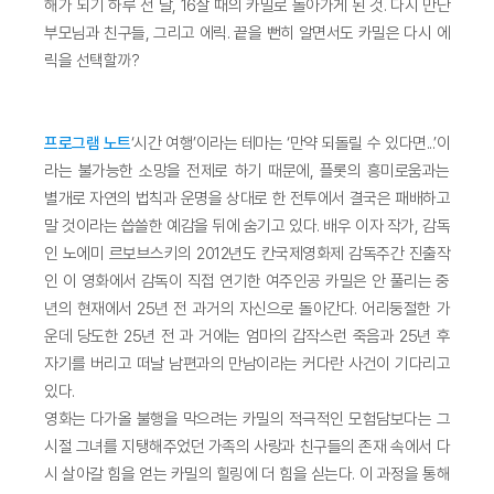
해가 되기 하루 전 날, 16살 때의 카밀로 돌아가게 된 것. 다시 만난
부모님과 친구들, 그리고 에릭. 끝을 뻔히 알면서도 카밀은 다시 에
릭을 선택할까?
프로그램 노트
‘시간 여행’이라는 테마는 ‘만약 되돌릴 수 있다면...’이
라는 불가능한 소망을 전제로 하기 때문에, 플롯의 흥미로움과는
별개로 자연의 법칙과 운명을 상대로 한 전투에서 결국은 패배하고
말 것이라는 씁쓸한 예감을 뒤에 숨기고 있다. 배우 이자 작가, 감독
인 노에미 르보브스키의 2012년도 칸국제영화제 감독주간 진출작
인 이 영화에서 감독이 직접 연기한 여주인공 카밀은 안 풀리는 중
년의 현재에서 25년 전 과거의 자신으로 돌아간다. 어리둥절한 가
운데 당도한 25년 전 과 거에는 엄마의 갑작스런 죽음과 25년 후
자기를 버리고 떠날 남편과의 만남이라는 커다란 사건이 기다리고
있다.
영화는 다가올 불행을 막으려는 카밀의 적극적인 모험담보다는 그
시절 그녀를 지탱해주었던 가족의 사랑과 친구들의 존재 속에서 다
시 살아갈 힘을 얻는 카밀의 힐링에 더 힘을 싣는다. 이 과정을 통해