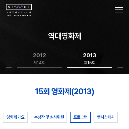
역대영화제
2012
2013
제14회
제15회
15회 영화제(2013)
영화제 개요
수상작 및 심사위원
프로그램
행사스케치