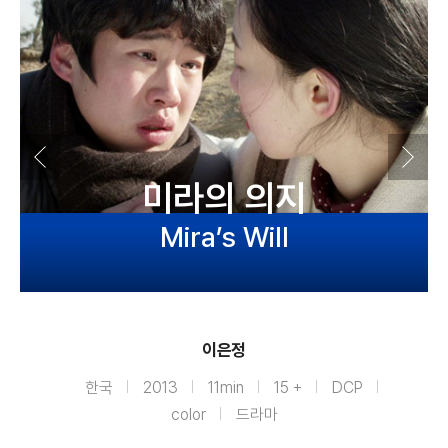
미라의 의지
Mira’s Will
이은정
한국
2013
11min
15 +
DCP
color
드라마