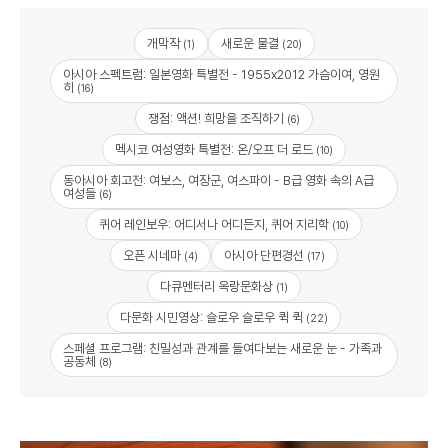
개막작
새로운 물결
(1)
(20)
아시아 스펙트럼: 일본영화 특별전 - 1955x2012 가슴이여, 영원
히
(16)
쟁점: 액션! 희망을 조직하기
(6)
멕시코 여성영화 특별전: 온/오프 더 로드
(10)
동아시아 회고전: 여보스, 여장군, 여스파이 - B급 영화 속의 A급
여성들
(6)
퀴어 레인보우: 어디서나 어디든지, 퀴어 지리학
(10)
오픈 시네마
아시아 단편경선
(4)
(17)
다큐멘터리 옥랑문화상
(1)
다문화 시민영상: 슬로우 슬로우 퀵 퀵
(22)
스페셜 프로그램: 친밀성과 관계를 들여다보는 새로운 눈 - 가족과
공동체
(8)