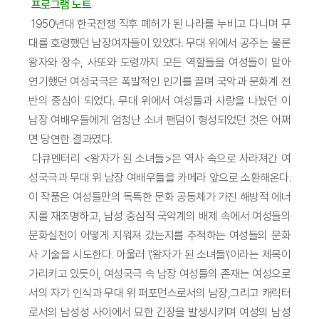
프로그램 노트
1950년대 한국전쟁 직후 폐허가 된 나라를 누비고 다니며 무
대를 호령했던 남장여자들이 있었다. 무대 위에서 공주는 물론
왕자와 장수, 사또와 도령까지 모든 역할들을 여성들이 맡아
연기했던 여성국극은 폭발적인 인기를 끌며 국악과 문화계 전
반의 중심이 되었다. 무대 위에서 여성들과 사랑을 나눴던 이
남장 여배우들에게 엄청난 소녀 팬덤이 형성되었던 것은 어쩌
면 당연한 결과였다.
다큐멘터리 <왕자가 된 소녀들>은 역사 속으로 사라져간 여
성국극과 무대 위 남장 여배우들을 카메라 앞으로 소환해온다.
이 작품은 여성들만의 독특한 문화 공동체가 가진 해방적 에너
지를 재조명하고, 남성 중심적 국악계의 배제 속에서 여성들의
문화실천이 어떻게 지워져 갔는지를 추적하는 여성들의 문화
사 기술을 시도한다. 아울러 \'왕자가 된 소녀들\'이라는 제목이
가리키고 있듯이, 여성국극 속 남장 여성들의 존재는 여성으로
서의 자기 인식과 무대 위 퍼포먼스로서의 남장,그리고 캐릭터
로서의 남성성 사이에서 묘한 긴장을 발생시키며 여성의 남성