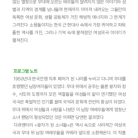
않는 열정으로 무대에 오르는 배우들의 알려지지 않은 이야기와 성
별과 지역의 경계를 넘나들며 현재까지 이어져 내려오는 그들만의
독특한 여성 문화, 생활 공동체가 가진 해방적 에너지와 그 한계가
그려진다. 소용돌이치는 한국 근·현대사 속에서 가장 퀴어하고 파워
풀한 역사를 가진, 그러나 기억 속에 묻혀졌던 여성국극 이야기가
펼쳐진다.
프로그램 노트
1950년대 한국전쟁 직후 폐허가 된 나라를 누비고 다니며 무대를
호령했던 남장여자들이 있었다. 무대 위에서 공주는 물론 왕자와 장
수, 사또와 도령까지 모든 역할들을 여성들이 맡아 연기했던 여성
국극은 폭발적인 인기를 끌며 국악과 문화계 전반의 중심이 되었다.
무대 위에서 여성들과 사랑을 나눴던 이 남장 여배우들에게 엄청난
소녀 팬덤이 형성되었던 것은 어쩌면 당연한 결과였다.
다큐멘터리 <왕자가 된 소녀들>은 역사 속으로 사라져간 여성국
극과 무대 위 남장 여배우들을 카메라 앞으로 소환해온다. 이 작품