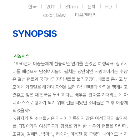
한국
2011
81min
전체
HD
color, b&w
다큐멘터리
SYNOPSIS
시놉시스
1950년대 대중들에게 선풍적인 인기를 끌었던 여성국극. 상고시
대를 배경으로 남장여자들이 펼치는 낭만적인 사랑이야기는 수많
은 열성 팬들과 국극배우 지망생들을 불러모았다. 패물을 훔치고 부
모에게 거짓말을 해가며 공연을 보러 다닌 팬들과 학업을 팽개치고
결혼도 잊은 채 전국을 누비고 다닌 배우들. 왕자를 기다리는 게 아
니라 스스로 왕자가 되기 위해 길을 떠났던 소녀들은 그 후 어떻게
되었을까?
<왕자가 된 소녀들> 은 역사에 기록되지 않은 여성국극의 발자취
를 되짚어가며 여성국극과 평생을 함께 한 배우와 팬들을 만난다.
조금앵, 김혜리, 박미숙, 허숙자, 이옥천 등 고령의 나이에도 식지