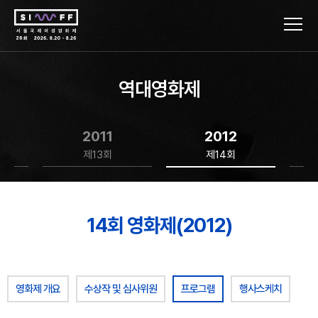
역대영화제
2011
2012
제13회
제14회
14회 영화제(2012)
영화제 개요
수상작 및 심사위원
프로그램
행사스케치