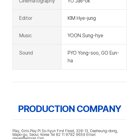
Cinematography
YU Jae-ok
Editor
KIM Hye-jung
Music
YOON Sung-hye
Sound
PYO Yong-soo, GO Eun-
ha
PRODUCTION COMPANY
Play, Girls Play PI So-hyun First Flood, 328-13, Daeheung-dong,
Mapo-gu, Seoul, Korea Tel 82 11 9782 9659 Email
plavel@empal.com