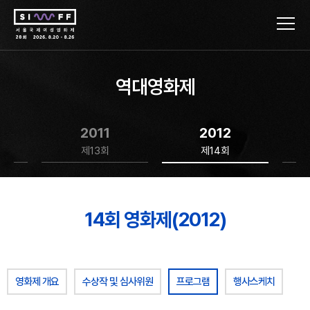
역대영화제
2011
2012
제13회
제14회
14회 영화제(2012)
영화제 개요
수상작 및 심사위원
프로그램
행사스케치