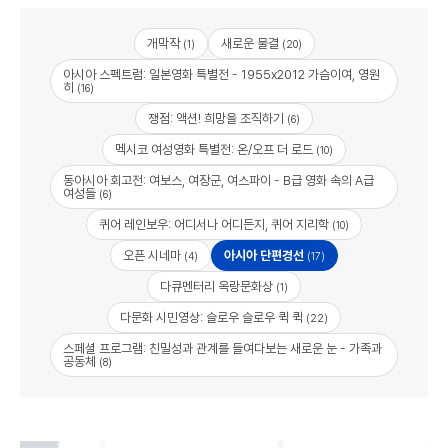
개막작
새로운 물결
(1)
(20)
아시아 스펙트럼: 일본영화 특별전 - 1955x2012 가슴이여, 영원
히
(16)
쟁점: 액션! 희망을 조직하기
(6)
멕시코 여성영화 특별전: 온/오프 더 로드
(10)
동아시아 회고전: 여보스, 여장군, 여스파이 - B급 영화 속의 A급
여성들
(6)
퀴어 레인보우: 어디서나 어디든지, 퀴어 지리학
(10)
오픈 시네마
아시아 단편경선
(4)
(17)
다큐멘터리 옥랑문화상
(1)
다문화 시민영상: 슬로우 슬로우 퀵 퀵
(22)
스페셜 프로그램: 친밀성과 관계를 들여다보는 새로운 눈 - 가족과
공동체
(8)