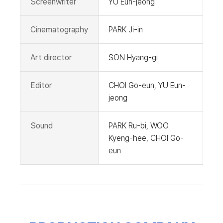
Screenwriter
YU Eun-jeong
Cinematography
PARK Ji-in
Art director
SON Hyang-gi
Editor
CHOI Go-eun, YU Eun-
jeong
Sound
PARK Ru-bi, WOO
Kyeng-hee, CHOI Go-
eun