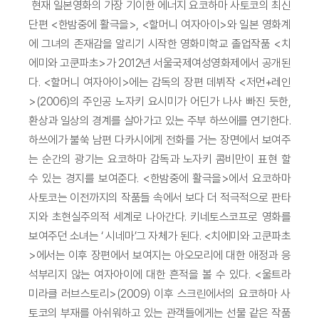
현재 일본영화의 가장 기이한 에너지 요코하마 사토코의 최신
단편 <한밤중에 활극을>, <할머니 여자아이>와 일본 영화계
에 그녀의 존재감을 알리기 시작한 영화미학교 졸업작품 <치
에미와 고쿤파초>가 2012년 서울국제여성영화제에서 공개된
다. <할머니 여자아이>에는 감독의 장편 데뷔작 <저먼+레인
>(2006)의 주인공 노자키 요시미가 어딘가 나사 빠진 듯한,
환상과 일상의 경계를 살아가고 있는 주부 하쓰에를 연기한다.
하쓰에가 불쑥 남편 다카시에게 전화를 거는 장면에서 보여주
는 순간의 광기는 요코하마 감독과 노자키 콤비만이 표현 할
수 있는 경지를 보여준다. <한밤중에 활극을>에서 요코하마
사토코는 이전까지의 작품들 속에서 보다 더 적극적으로 판타
지와 초현실주의적 세계로 나아간다. 키네토스코프로 영화를
보여주던 소녀는 ‘ 시네마’그 자체가 된다. <치에미와 고쿤파초
>에서는 이후 장편에서 보여지는 아오모리에 대한 애정과 응
석부리지 않는 여자아이에 대한 흔적을 볼 수 있다. <울트라
미라클 러브스토리>(2009) 이후 스크린에서의 요코하마 사
토코의 부재를 아쉬워하고 있는 관객들에게는 선물 같은 작품