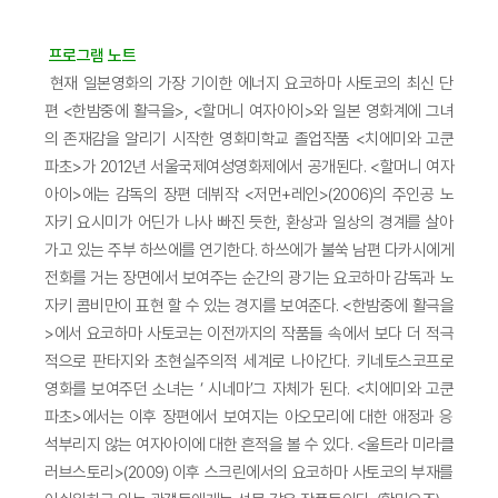
프로그램 노트
현재 일본영화의 가장 기이한 에너지 요코하마 사토코의 최신 단
편 <한밤중에 활극을>, <할머니 여자아이>와 일본 영화계에 그녀
의 존재감을 알리기 시작한 영화미학교 졸업작품 <치에미와 고쿤
파초>가 2012년 서울국제여성영화제에서 공개된다. <할머니 여자
아이>에는 감독의 장편 데뷔작 <저먼+레인>(2006)의 주인공 노
자키 요시미가 어딘가 나사 빠진 듯한, 환상과 일상의 경계를 살아
가고 있는 주부 하쓰에를 연기한다. 하쓰에가 불쑥 남편 다카시에게
전화를 거는 장면에서 보여주는 순간의 광기는 요코하마 감독과 노
자키 콤비만이 표현 할 수 있는 경지를 보여준다. <한밤중에 활극을
>에서 요코하마 사토코는 이전까지의 작품들 속에서 보다 더 적극
적으로 판타지와 초현실주의적 세계로 나아간다. 키네토스코프로
영화를 보여주던 소녀는 ‘ 시네마’그 자체가 된다. <치에미와 고쿤
파초>에서는 이후 장편에서 보여지는 아오모리에 대한 애정과 응
석부리지 않는 여자아이에 대한 흔적을 볼 수 있다. <울트라 미라클
러브스토리>(2009) 이후 스크린에서의 요코하마 사토코의 부재를