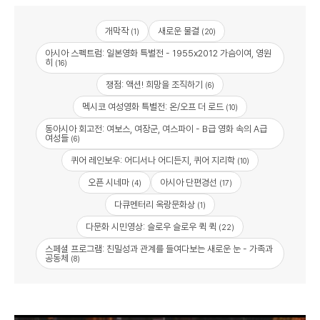
개막작
새로운 물결
(1)
(20)
아시아 스펙트럼: 일본영화 특별전 - 1955x2012 가슴이여, 영원
히
(16)
쟁점: 액션! 희망을 조직하기
(6)
멕시코 여성영화 특별전: 온/오프 더 로드
(10)
동아시아 회고전: 여보스, 여장군, 여스파이 - B급 영화 속의 A급
여성들
(6)
퀴어 레인보우: 어디서나 어디든지, 퀴어 지리학
(10)
오픈 시네마
아시아 단편경선
(4)
(17)
다큐멘터리 옥랑문화상
(1)
다문화 시민영상: 슬로우 슬로우 퀵 퀵
(22)
스페셜 프로그램: 친밀성과 관계를 들여다보는 새로운 눈 - 가족과
공동체
(8)