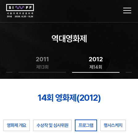
역대영화제
2011
2012
제13회
제14회
14회 영화제(2012)
영화제 개요
수상작 및 심사위원
프로그램
행사스케치