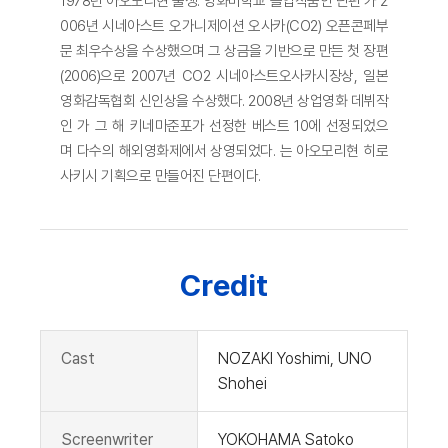
1978년 아오모리현 출생. 영화미학교 졸업작품인 단편 가 2
006년 시네아스트 오가니제이션 오사카(CO2) 오픈콘페부
문 최우수상을 수상했으며 그 상금을 기반으로 만든 첫 장편
(2006)으로 2007년 CO2 시네아스트오사카시장상, 일본
영화감독협회 신인상을 수상했다. 2008년 상업영화 데뷔작
인 가 그 해 키네마준포가 선정한 베스트 10에 선정되었으
며 다수의 해외영화제에서 상영되었다. 는 아오모리현 히로
사키시 기획으로 만들어진 단편이다.
Credit
Cast
NOZAKI Yoshimi, UNO
Shohei
Screenwriter
YOKOHAMA Satoko