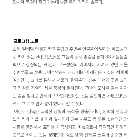
장시켜 묻으러 끌고 가는데 슬픈 우리 가락이 흐른다.
프로그램 노트
소위 ‘밑바닥 인생’이라고 불렸던 주변부 인물들이 벌이는 해프닝으
로 짜여 있는 <바보선언>은 그들의 도시 방랑을 통해 88 서울올림
픽으로 상징되는 80년대 고도성장의 이미지에 가려져 있던 서울
주변부를 드러낸다. 여주인공인 가짜 대학생 혜영은 사실은 성매매
여성인데, 그녀를 통해서 서울의 ‘판자촌’과 신촌 대학가 주변 그리
고 집창촌 지역의 서울 풍경이 펼쳐진다. 근대에 도시를 걷는 여자
는 줄곧 창녀로 인식되고 재현되었다는 것을 감안하면 <바보선언>
역시 그 계보 안에 놓여 있다고 할 수 있다.
이장호 감독은 코믹한 상황과 동작을 연출하거나, 생략적 편집과
빨리 찍기 기법, 화면과 일치되지 않는 사운드 등 모든 실험적인 장
치들을 동원해서 표면을 왜곡시키고 비틂으로써 즉각적인 리얼리
즘으로 빠지는 것을 경계한다. 실로 영화 전체를 통틀어 순수한 리