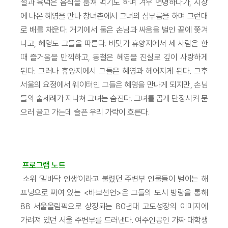
철과 육덕은 음식을 훔쳐 먹기도 하며 겨우 연명하다가, 시장
에 나온 혜영을 만나 창녀촌에서 그녀의 심부름을 하며 그런대
로 배를 채운다. 거기에서 둘은 손님과 싸움을 벌인 끝에 쫓겨
나고, 혜영도 그들을 따른다. 바닷가 휴양지에서 세 사람은 한
때 즐거움을 만끽하고, 동철은 혜영을 진실로 깊이 사랑하게
된다. 그러나 휴양지에서 그들은 혜영과 헤어지게 된다. 그후
서울의 요정에서 웨이터인 그들은 혜영을 만나게 되지만, 손님
들의 술세례가 지나쳐 그녀는 숨진다. 그녀를 곱게 단장시켜 묻
으러 끌고 가는데 슬픈 우리 가락이 흐른다.
프로그램 노트
소위 ‘밑바닥 인생’이라고 불렸던 주변부 인물들이 벌이는 해
프닝으로 짜여 있는 <바보선언>은 그들의 도시 방랑을 통해
88 서울올림픽으로 상징되는 80년대 고도성장의 이미지에
가려져 있던 서울 주변부를 드러낸다. 여주인공인 가짜 대학생