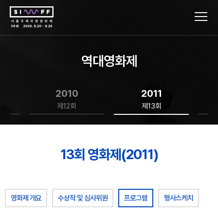
역대영화제
2010
2011
제12회
제13회
13회 영화제(2011)
영화제 개요
수상작 및 심사위원
프로그램
행사스케치