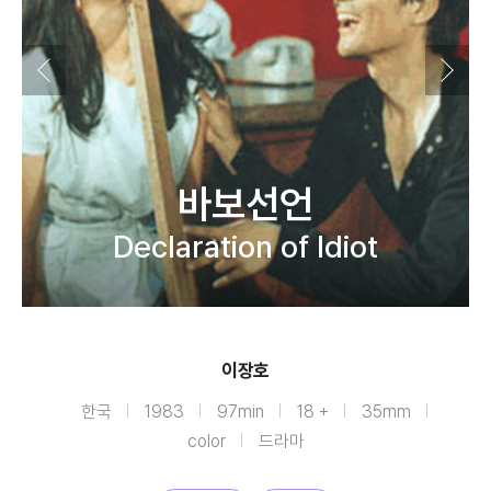
바보선언
Declaration of Idiot
이장호
한국
1983
97min
18 +
35mm
color
드라마