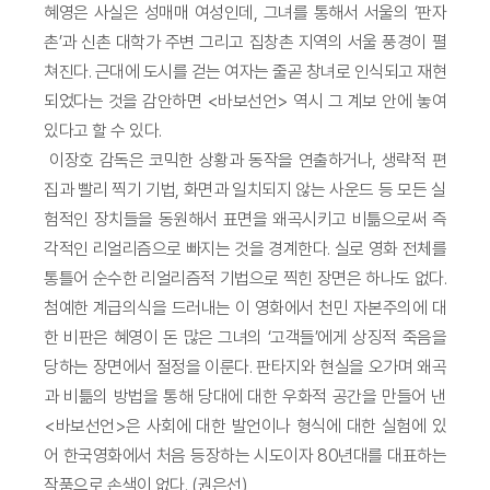
혜영은 사실은 성매매 여성인데, 그녀를 통해서 서울의 ‘판자
촌’과 신촌 대학가 주변 그리고 집창촌 지역의 서울 풍경이 펼
쳐진다. 근대에 도시를 걷는 여자는 줄곧 창녀로 인식되고 재현
되었다는 것을 감안하면 <바보선언> 역시 그 계보 안에 놓여
있다고 할 수 있다.
이장호 감독은 코믹한 상황과 동작을 연출하거나, 생략적 편
집과 빨리 찍기 기법, 화면과 일치되지 않는 사운드 등 모든 실
험적인 장치들을 동원해서 표면을 왜곡시키고 비틂으로써 즉
각적인 리얼리즘으로 빠지는 것을 경계한다. 실로 영화 전체를
통틀어 순수한 리얼리즘적 기법으로 찍힌 장면은 하나도 없다.
첨예한 계급의식을 드러내는 이 영화에서 천민 자본주의에 대
한 비판은 혜영이 돈 많은 그녀의 ‘고객들’에게 상징적 죽음을
당하는 장면에서 절정을 이룬다. 판타지와 현실을 오가며 왜곡
과 비틂의 방법을 통해 당대에 대한 우화적 공간을 만들어 낸
<바보선언>은 사회에 대한 발언이나 형식에 대한 실험에 있
어 한국영화에서 처음 등장하는 시도이자 80년대를 대표하는
작품으로 손색이 없다. (권은선)