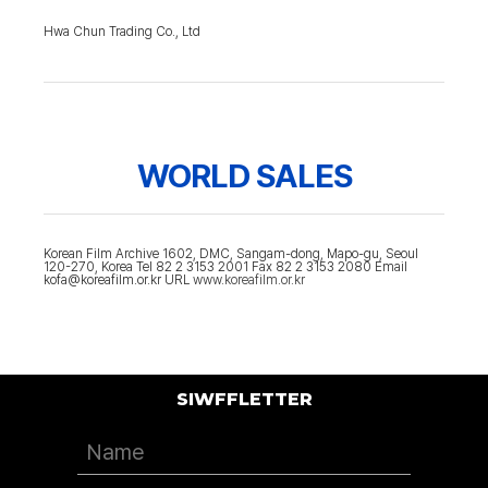
Hwa Chun Trading Co., Ltd
WORLD SALES
Korean Film Archive 1602, DMC, Sangam-dong, Mapo-gu, Seoul
120-270, Korea Tel 82 2 3153 2001 Fax 82 2 3153 2080 Email
kofa@koreafilm.or.kr URL
www.koreafilm.or.kr
SIWFFLETTER