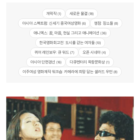
개막작
새로운 물결
(1)
(18)
아시아 스펙트럼: 신세기 중국여성영화
쟁점: 장소들
(6)
(8)
애니엑스: 꿈, 마음, 현실 그리고 애니메이션
(36)
한국영화회고전: 도시를 걷는 여자들
(10)
퀴어 레인보우: 큐 워드
오픈 시네마
(7)
(4)
아시아 단편경선
다큐멘터리 옥랑문화상
(16)
(1)
이주여성 영화제작 워크숍: 카메라에 희망 담는 샐러드 우먼
(8)