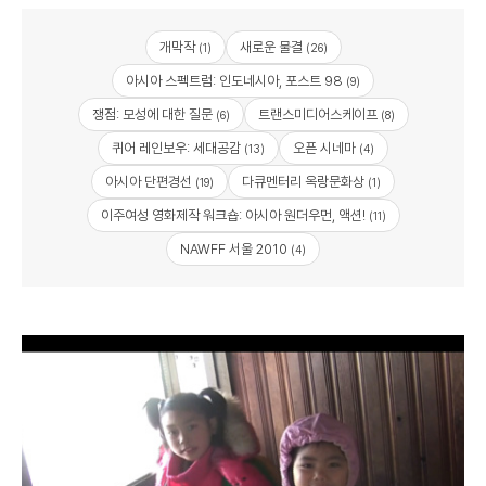
개막작
새로운 물결
(1)
(26)
아시아 스펙트럼: 인도네시아, 포스트 98
(9)
쟁점: 모성에 대한 질문
트랜스미디어스케이프
(6)
(8)
퀴어 레인보우: 세대공감
오픈 시네마
(13)
(4)
아시아 단편경선
다큐멘터리 옥랑문화상
(19)
(1)
이주여성 영화제작 워크숍: 아시아 원더우먼, 액션!
(11)
NAWFF 서울 2010
(4)