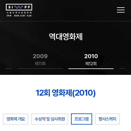
역대영화제
2009
2010
제11회
제12회
12회 영화제(2010)
영화제 개요
수상작 및 심사위원
프로그램
행사스케치