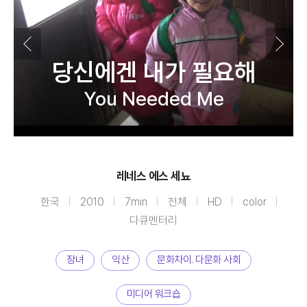
당신에겐 내가 필요해
You Needed Me
레네스 에스 세뇨
한국
2010
7min
전체
HD
color
다큐멘터리
장녀
익산
문화차이. 다문화 사회
미디어 워크숍