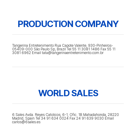
PRODUCTION COMPANY
Tangerina Entretenimento Rua Capote Valente, 930-Pinheiros-
05409-000 Săo Paulo Sp, Brazil Tel 55 11 3081 1486 Fax 55 11
3081 6962 Email tata@tangerinaentretenimento.com.br
WORLD SALES
6 Sales Avda. Reyes Catolicos, 6-1, Ofic. 1B Mahadahonda, 28220
Madrid, Spain Tel 34 91 634 0024 Fax 24 91 639 9030 Email
carlos@6sales.es