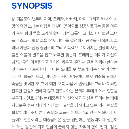
SYNOPSIS
상 파울로의 변두리 지역, 프레타, 바바라, 마야, 그리고 레나 이 네
명의 흑인 소녀는 어렸을 때부터 음악으로 성공하겠다는 꿈을 이루
기 위해 함께 랩을 노래해 왔다. 남성 그룹의 코러스에 머물던 그녀
들은 스스로 힙합 그룹 ‘안토니아’ 를 결성해서 공연을 시작한다. 그
러나 가난과 남성 중심주의 그리고 폭력으로 이어지는 일상의 사건
들은 이들의 발목을 잡고 놔주질 않는다. 프레타는 마야가 자신의
남자친구와 어울린다고 마야와 싸우고, 혼자서 딸을 키워야 한다는
것 때문에 괴로워한다. 레나는 노래를 못 부르게 하는 남편의 압박
때문에 힘들어 하고, 바바라는 게이 남동생이 혐오 범죄를 당해서
죽음을 맞이한 후 그에 대한 보복 싸움에 연루된다. 그러나 이러한
잔혹한 현실에 굴하지 않고 안토니아는 끝까지 무대 위에서 힙합을
부른다. <안토니아>는 대중문화에 친숙하고 자신을 드러내는 데에
자유로운 젊은 세대가 자신들의 일상을 침식하고 있는 거친 현실을
힙합이라는 또 다른 대중문화 코드로 헤쳐나가고 있는 영화이다. 이
들에게 힙합이라는 대중음악은 삶을 견인하는 원동력이자 생존하
게 하는 원천이 되고 현실에 굴하지 않는 자유의 힘이 된다. (김선