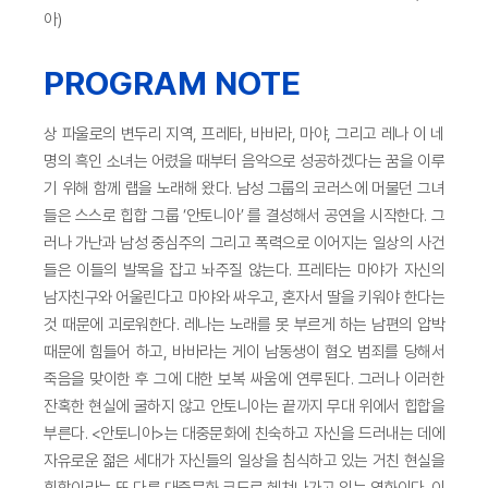
아)
PROGRAM NOTE
상 파울로의 변두리 지역, 프레타, 바바라, 마야, 그리고 레나 이 네
명의 흑인 소녀는 어렸을 때부터 음악으로 성공하겠다는 꿈을 이루
기 위해 함께 랩을 노래해 왔다. 남성 그룹의 코러스에 머물던 그녀
들은 스스로 힙합 그룹 ‘안토니아’ 를 결성해서 공연을 시작한다. 그
러나 가난과 남성 중심주의 그리고 폭력으로 이어지는 일상의 사건
들은 이들의 발목을 잡고 놔주질 않는다. 프레타는 마야가 자신의
남자친구와 어울린다고 마야와 싸우고, 혼자서 딸을 키워야 한다는
것 때문에 괴로워한다. 레나는 노래를 못 부르게 하는 남편의 압박
때문에 힘들어 하고, 바바라는 게이 남동생이 혐오 범죄를 당해서
죽음을 맞이한 후 그에 대한 보복 싸움에 연루된다. 그러나 이러한
잔혹한 현실에 굴하지 않고 안토니아는 끝까지 무대 위에서 힙합을
부른다. <안토니아>는 대중문화에 친숙하고 자신을 드러내는 데에
자유로운 젊은 세대가 자신들의 일상을 침식하고 있는 거친 현실을
힙합이라는 또 다른 대중문화 코드로 헤쳐나가고 있는 영화이다. 이