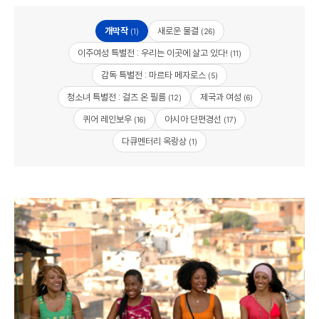
개막작
새로운 물결
(1)
(26)
이주여성 특별전 : 우리는 이곳에 살고 있다!
(11)
감독 특별전 : 마르타 메자로스
(5)
청소녀 특별전 : 걸즈 온 필름
제국과 여성
(12)
(6)
퀴어 레인보우
아시아 단편경선
(16)
(17)
다큐멘터리 옥랑상
(1)