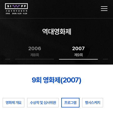
역대영화제
2006
2007
제8회
제9회
9회 영화제(2007)
영화제 개요
수상작 및 심사위원
프로그램
행사스케치