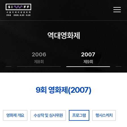
역대영화제
2006
2007
제8회
제9회
9회 영화제(2007)
영화제 개요
수상작 및 심사위원
프로그램
행사스케치