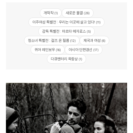
개막작
새로운 물결
(1)
(26)
이주여성 특별전 : 우리는 이곳에 살고 있다!
(11)
감독 특별전 : 마르타 메자로스
(5)
청소녀 특별전 : 걸즈 온 필름
제국과 여성
(12)
(6)
퀴어 레인보우
아시아 단편경선
(16)
(17)
다큐멘터리 옥랑상
(1)