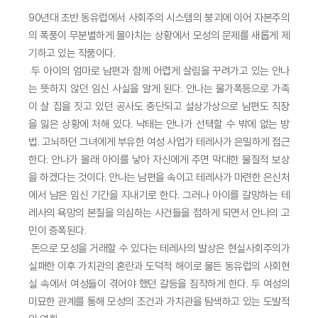
90년대 초반 동유럽에서 사회주의 시스템의 붕괴에 이어 자본주의
의 폭풍이 무분별하게 몰아치는 상황에서 모성의 문제를 새롭게 제
기하고 있는 작품이다.
두 아이의 엄마로 남편과 함께 어렵게 살림을 꾸려가고 있는 안나
는 뜻하지 않던 임신 사실을 알게 된다. 안나는 물가폭등으로 가족
이 살 집을 짓고 있던 공사도 중단되고 설상가상으로 남편도 직장
을 잃은 상황에 처해 있다. 낙태는 안나가 선택할 수 밖에 없는 방
법. 고뇌하던 그녀에게 부유한 여성 사업가 테레사가 은밀하게 접근
한다. 안나가 몰래 아이를 낳아 자신에게 주면 막대한 물질적 보상
을 하겠다는 것이다. 안나는 남편을 속이고 테레사가 마련한 은신처
에서 남은 임신 기간을 지내기로 한다. 그러나 아이를 갈망하는 테
레사의 욕망의 본질을 의심하는 사건들을 접하게 되면서 안나의 고
민이 증폭된다.
돈으로 모성을 거래할 수 있다는 테레사의 발상은 현실사회주의가
실패한 이후 가치관의 혼란과 도덕적 해이로 물든 동유럽의 사회현
실 속에서 여성들이 겪어야 했던 갈등을 짐작하게 한다. 두 여성의
미묘한 관계를 통해 모성의 조건과 가치관을 탐색하고 있는 도발적