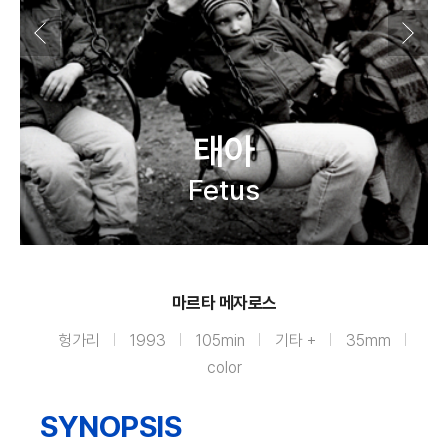
태아
Fetus
마르타 메자로스
헝가리
1993
105min
기타 +
35mm
color
SYNOPSIS