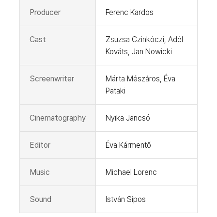
Producer
Ferenc Kardos
Cast
Zsuzsa Czinkóczi, Adél
Kováts, Jan Nowicki
Screenwriter
Márta Mészáros, Éva
Pataki
Cinematography
Nyika Jancsó
Editor
Éva Kármentő
Music
Michael Lorenc
Sound
István Sipos