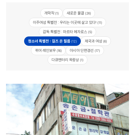
개막작
새로운 물결
(1)
(26)
이주여성 특별전 : 우리는 이곳에 살고 있다!
(11)
감독 특별전 : 마르타 메자로스
(5)
청소녀 특별전 : 걸즈 온 필름
제국과 여성
(12)
(6)
퀴어 레인보우
아시아 단편경선
(16)
(17)
다큐멘터리 옥랑상
(1)