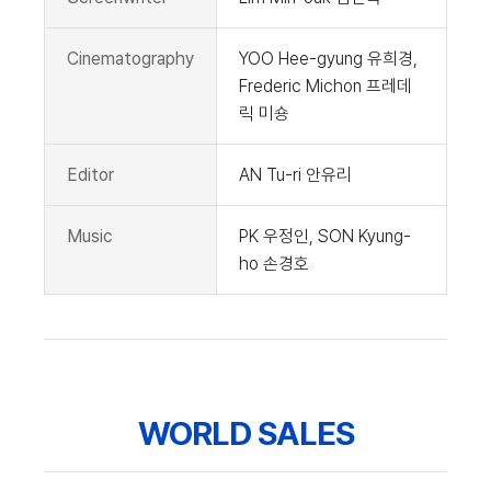
Cinematography
YOO Hee-gyung 유희경,
Frederic Michon 프레데
릭 미숑
Editor
AN Tu-ri 안유리
Music
PK 우정인, SON Kyung-
ho 손경호
WORLD SALES