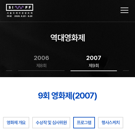
역대영화제
2006
2007
제8회
제9회
9회 영화제(2007)
영화제 개요
수상작 및 심사위원
프로그램
행사스케치