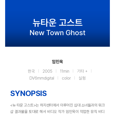
뉴타운 고스트
New Town Ghost
임민욱
한국
2005
11min
기타 +
DV6mmdigital
color
실험
SYNOPSIS
<뉴 타운 고스트>는 하자센터에서 이루어진 십대 소녀들과의 워크
샵 결과물을 토대로 해서 비디오 작가 임민욱이 작업한 뮤직 비디