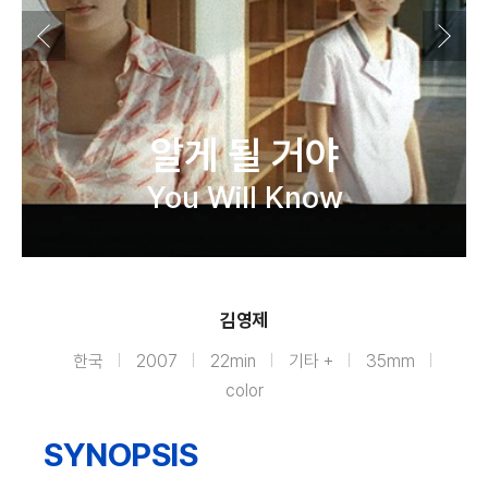
알게 될 거야
You Will Know
김영제
한국
2007
22min
기타 +
35mm
color
SYNOPSIS