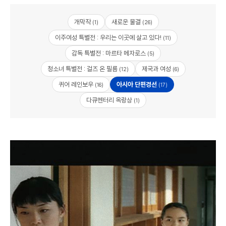
개막작
새로운 물결
(1)
(26)
이주여성 특별전 : 우리는 이곳에 살고 있다!
(11)
감독 특별전 : 마르타 메자로스
(5)
청소녀 특별전 : 걸즈 온 필름
제국과 여성
(12)
(6)
퀴어 레인보우
아시아 단편경선
(16)
(17)
다큐멘터리 옥랑상
(1)