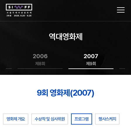
역대영화제
2006
2007
제8회
제9회
9회 영화제(2007)
영화제 개요
수상작 및 심사위원
프로그램
행사스케치