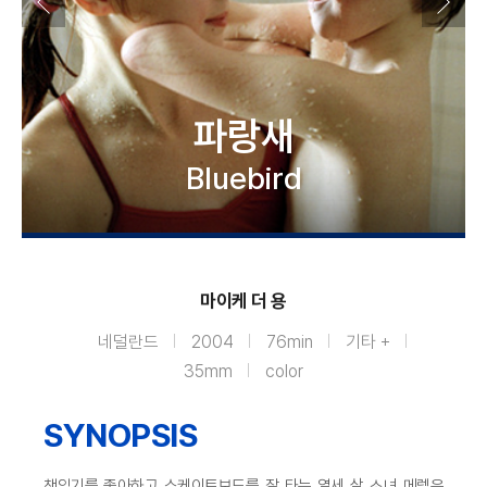
파랑새
Bluebird
마이케 더 용
네덜란드
2004
76min
기타 +
35mm
color
SYNOPSIS
책읽기를 좋아하고 스케이트보드를 잘 타는 열세 살 소녀 메렐은