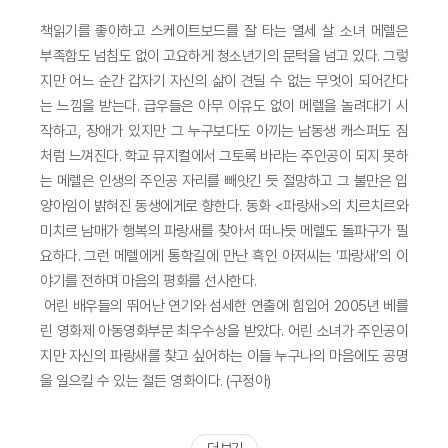
책읽기를 좋아하고 스케이트보드를 잘 타는 열세 살 소녀 메렐은
부족함도 넘침도 없이 고요하게 청소년기의 문턱을 넘고 있다. 그렇
지만 어느 순간 갑자기 자신의 삶이 견딜 수 없는 무엇이 되어간다
는 느낌을 받는다. 급우들은 아무 이유도 없이 메렐을 놀려대기 시
작하고, 장애가 있지만 그 누구보다도 아끼는 남동생 캐스퍼도 짐
처럼 느껴진다. 학교 뮤지컬에서 그토록 바라는 주인공이 되지 못하
는 메렐은 인생의 주인공 자리를 빼앗긴 듯 절망하고 그 불만은 입
양아임이 밝혀진 동생에게로 향한다. 동화 <파랑새>의 치르치르와
미치르 남매가 행복의 파랑새를 찾아서 떠나듯 메렐도 돌파구가 필
요하다. 그런 메렐에게 통학길에 만난 흑인 아저씨는 ‘파랑새’의 이
야기를 전하며 마음의 평화를 선사한다.
어린 배우들의 뛰어난 연기와 섬세한 연출에 힘입어 2005년 베를
린 영화제 아동영화부문 최우수상을 받았다. 어린 소녀가 주인공이
지만 자신의 파랑새를 찾고 싶어하는 이들 누구나의 마음에도 공명
을 일으킬 수 있는 철든 영화이다. (구정아)