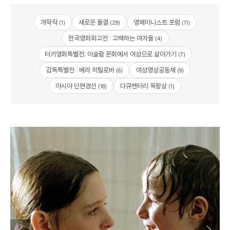
개막작
새로운 물결
영페미니스트 포럼
(1)
(29)
(11)
한국영화회고전 : 고백하는 여자들
(4)
터키영화특별전: 이슬람 문화에서 여성으로 살아가기
(7)
감독특별전 : 베라 히틸로바
여성영상공동체
(6)
(9)
아시아 단편경선
다큐멘터리 옥랑상
(18)
(1)