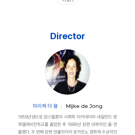
더 보기
Director
마이케 더 용
Mijke de Jong
1959년생으로 암스텔혼의 사회학 아카데미와 네덜란드 영
화텔레비전학교를 졸업한 후 1989년 장편 데뷔작인 을 연
출했다. 두 번째 장편 연출작이자 로카르노 영화제 수상작인