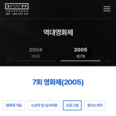
역대영화제
2004
2005
제6회
제7회
7회 영화제(2005)
영화제 개요
수상작 및 심사위원
프로그램
행사스케치