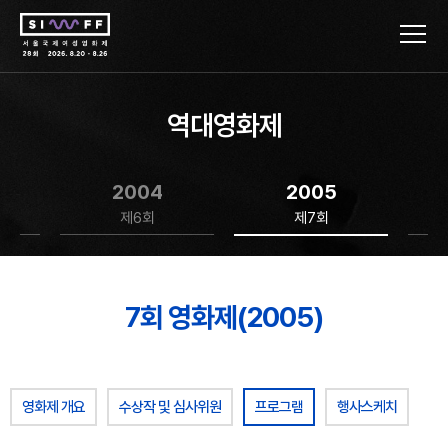
역대영화제
2004
2005
제6회
제7회
7회 영화제(2005)
영화제 개요
수상작 및 심사위원
프로그램
행사스케치