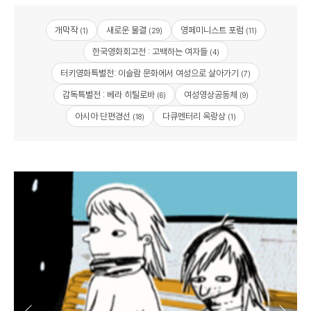
개막작
새로운 물결
영페미니스트 포럼
(1)
(29)
(11)
한국영화회고전 : 고백하는 여자들
(4)
터키영화특별전: 이슬람 문화에서 여성으로 살아가기
(7)
감독특별전 : 베라 히틸로바
여성영상공동체
(6)
(9)
아시아 단편경선
다큐멘터리 옥랑상
(18)
(1)