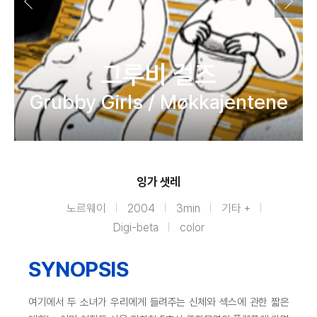
그루비 걸즈
Grubby Girls / Møkkajentene
잉가 샛레
노르웨이
2004
3min
기타 +
Digi-beta
color
SYNOPSIS
여기에서 두 소녀가 우리에게 들려주는 신체와 섹스에 관한 짧은