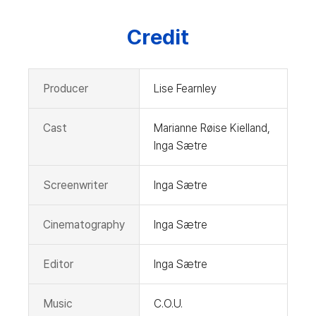
Credit
Producer
Lise Fearnley
Cast
Marianne Røise Kielland,
Inga Sætre
Screenwriter
Inga Sætre
Cinematography
Inga Sætre
Editor
Inga Sætre
Music
C.O.U.