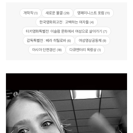
개막작
새로운 물결
영페미니스트 포럼
(1)
(29)
(11)
한국영화회고전 : 고백하는 여자들
(4)
터키영화특별전: 이슬람 문화에서 여성으로 살아가기
(7)
감독특별전 : 베라 히틸로바
여성영상공동체
(6)
(9)
아시아 단편경선
다큐멘터리 옥랑상
(18)
(1)