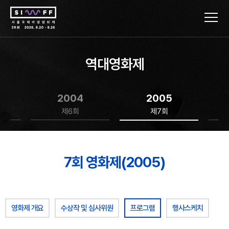
역대영화제
2004
2005
제6회
제7회
7회 영화제(2005)
영화제 개요
수상작 및 심사위원
프로그램
행사스케치