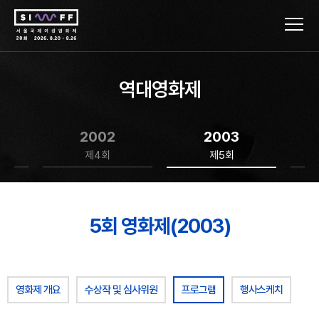
역대영화제
2002
2003
제4회
제5회
5회 영화제(2003)
영화제 개요
수상작 및 심사위원
프로그램
행사스케치