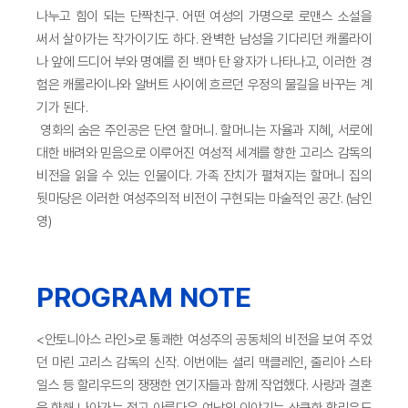
나누고 힘이 되는 단짝친구. 어떤 여성의 가명으로 로맨스 소설을
써서 살아가는 작가이기도 하다. 완벽한 남성을 기다리던 캐롤라이
나 앞에 드디어 부와 명예를 쥔 백마 탄 왕자가 나타나고, 이러한 경
험은 캐롤라이나와 알버트 사이에 흐르던 우정의 물길을 바꾸는 계
기가 된다.
영화의 숨은 주인공은 단연 할머니. 할머니는 자율과 지혜, 서로에
대한 배려와 믿음으로 이루어진 여성적 세계를 향한 고리스 감독의
비전을 읽을 수 있는 인물이다. 가족 잔치가 펼쳐지는 할머니 집의
뒷마당은 이러한 여성주의적 비전이 구현되는 마술적인 공간. (남인
영)
PROGRAM NOTE
<안토니아스 라인>로 통쾌한 여성주의 공동체의 비전을 보여 주었
던 마린 고리스 감독의 신작. 이번에는 셜리 맥클레인, 줄리아 스타
일스 등 할리우드의 쟁쟁한 연기자들과 함께 작업했다. 사랑과 결혼
을 향해 나아가는 젊고 아름다운 여남의 이야기는 상큼한 할리우드