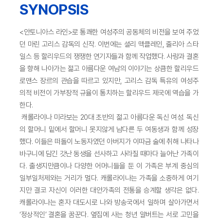
SYNOPSIS
<안토니아스 라인>로 통쾌한 여성주의 공동체의 비전을 보여 주었
던 마린 고리스 감독의 신작. 이번에는 셜리 맥클레인, 줄리아 스타
일스 등 할리우드의 쟁쟁한 연기자들과 함께 작업했다. 사랑과 결혼
을 향해 나아가는 젊고 아름다운 여남의 이야기는 상큼한 할리우드
로맨스 장르의 관습을 따르고 있지만, 고리스 감독 특유의 여성주
의적 비전이 가부장적 규율이 통치하는 할리우드 제국에 역습을 가
한다.
캐롤라이나 미라보는 20대 초반의 젊고 아름다운 독신 여성. 독신
의 할머니 밑에서 할머니 못지않게 남다른 두 여동생과 함께 성장
했다. 이들은 떠돌이 노동자였던 아버지가 이따금 술에 취해 나타나
바구니에 담긴 갓난 동생을 선사하고 사라질 때마다 늘어난 가족이
다. 출생지만큼이나 다양한 어머니들을 둔 이 가족은 부계 중심의
일부일처제와는 거리가 멀다. 캐롤라이나는 가족을 소중하게 여기
지만 결코 자신이 이러한 대안가족의 전통을 승계할 생각은 없다.
캐롤라이나는 혼자 대도시로 나와 방송국에서 일하며 살아가면서
‘정상적인’ 결혼을 꿈꾼다. 옆집에 사는 청년 알버트는 서로 고민을