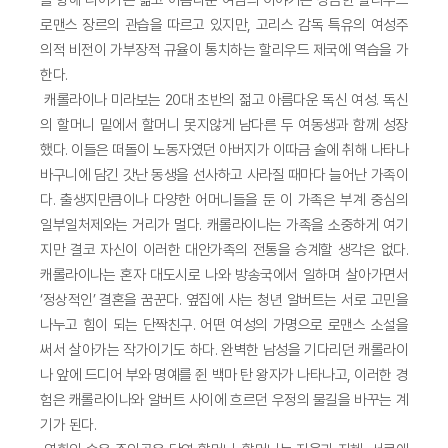
로맨스 장르의 관습을 따르고 있지만, 고리스 감독 특유의 여성주
의적 비전이 가부장적 규율이 통치하는 할리우드 제국에 역습을 가
한다.
캐롤라이나 미라보는 20대 초반의 젊고 아름다운 독신 여성. 독신
의 할머니 밑에서 할머니 못지않게 남다른 두 여동생과 함께 성장
했다. 이들은 떠돌이 노동자였던 아버지가 이따금 술에 취해 나타나
바구니에 담긴 갓난 동생을 선사하고 사라질 때마다 늘어난 가족이
다. 출생지만큼이나 다양한 어머니들을 둔 이 가족은 부계 중심의
일부일처제와는 거리가 멀다. 캐롤라이나는 가족을 소중하게 여기
지만 결코 자신이 이러한 대안가족의 전통을 승계할 생각은 없다.
캐롤라이나는 혼자 대도시로 나와 방송국에서 일하며 살아가면서
‘정상적인’ 결혼을 꿈꾼다. 옆집에 사는 청년 알버트는 서로 고민을
나누고 힘이 되는 단짝친구. 어떤 여성의 가명으로 로맨스 소설을
써서 살아가는 작가이기도 하다. 완벽한 남성을 기다리던 캐롤라이
나 앞에 드디어 부와 명예를 쥔 백마 탄 왕자가 나타나고, 이러한 경
험은 캐롤라이나와 알버트 사이에 흐르던 우정의 물길을 바꾸는 계
기가 된다.