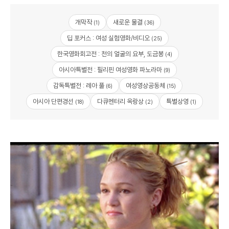
개막작
새로운 물결
(1)
(36)
딥 포커스 : 여성 실험영화/비디오
(25)
한국영화회고전 : 천의 얼굴의 요부, 도금봉
(4)
아시아특별전 : 필리핀 여성영화 파노라마
(9)
감독특별전 : 레아 풀
여성영상공동체
(6)
(15)
아시아 단편경선
다큐멘터리 옥랑상
특별상영
(18)
(2)
(1)