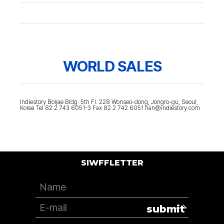
WORLD SALES
Indiestory Boljae Bldg. 5th Fl. 228 Wonseo-dong, Jongro-gu, Seoul,
Korea Tel 82 2 743 6051-3 Fax 82 2 742 6051 han@indiestory.com
SIWFFLETTER
submit