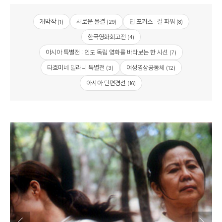
개막작
새로운 물결
딥 포커스 : 걸 파워
(1)
(29)
(8)
한국영화회고전
(4)
아시아 특별전 : 인도 독립 영화를 바라보는 한 시선
(7)
타흐미네 밀라니 특별전
여성영상공동체
(3)
(12)
아시아 단편경선
(16)