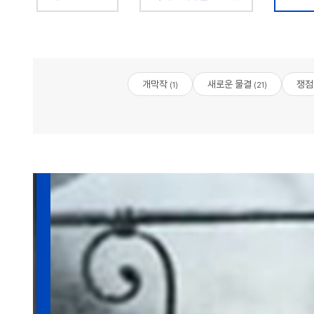
개막작
새로운 물결
쟁점
(1)
(21)