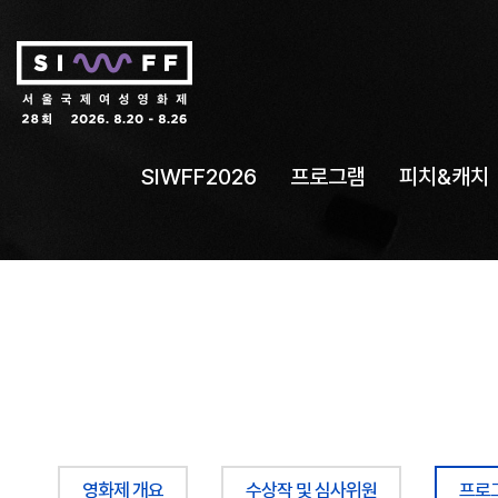
SIWFF2026
프로그램
피치&캐치
영화제 개요
수상작 및 심사위원
프로