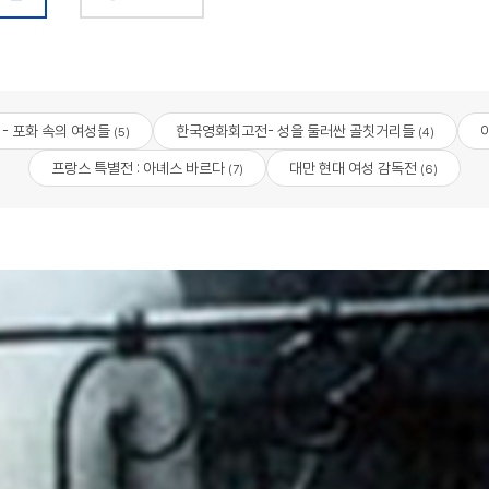
 - 포화 속의 여성들
한국영화회고전- 성을 둘러싼 골칫거리들
(5)
(4)
프랑스 특별전 : 아녜스 바르다
대만 현대 여성 감독전
(7)
(6)