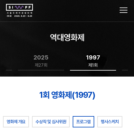
역대영화제
2025
1997
제27회
제1회
1회 영화제(1997)
영화제 개요
수상작 및 심사위원
프로그램
행사스케치