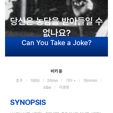
당신은 농담을 받아들일 수
없나요?
Can You Take a Joke?
비키 둔
호주
1989
26min
기타 +
16mmm
b&w
극영화
SYNOPSIS