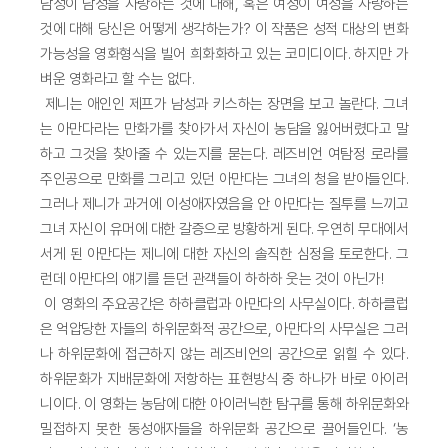
남성이 남성을 사랑하는 것에 대해, 혹은 여성이 여성을 사랑하는
것에 대해 당신은 어떻게 생각하는가? 이 작품은 성적 대상의 변화
가능성을 영화형식을 빌어 희화화하고 있는 코미디이다. 하지만 가
벼운 영화라고 할 수는 없다.
제니는 애인인 제프가 남성과 키스하는 장면을 보고 놀란다. 그녀
는 아만다라는 만화가를 찾아가서 자신이 농담을 잃어버렸다고 말
하고 그것을 찾아줄 수 있는지를 묻는다. 레즈비언 여탐정 로라를
주인공으로 만화를 그리고 있던 아만다는 그녀의 청을 받아들인다.
그러나 제니가 과거에 이성애자였음을 안 아만다는 질투를 느끼고
그녀 자신이 유머에 대한 갈증으로 방황하게 된다. 우연히 무대에서
서게 된 아만다는 제니에 대한 자신의 솔직한 심정을 토로한다. 그
런데 아만다의 얘기를 듣던 관객들이 하하하 웃는 것이 아닌가!
이 영화의 주요공간은 하하클럽과 아만다의 사무실이다. 하하클럽
은 억압당한 자들의 하위문화적 공간으로, 아만다의 사무실은 그러
나 하위문화에 접근하지 않는 레즈비언의 공간으로 읽힐 수 있다.
하위문화가 지배문화에 저항하는 표현방식 중 하나가 바로 아이러
니이다. 이 영화는 농담에 대한 아이러닉한 탐구를 통해 하위문화와
밀접하지 못한 동성애자들을 하위문화 공간으로 끌어들인다. ‘농