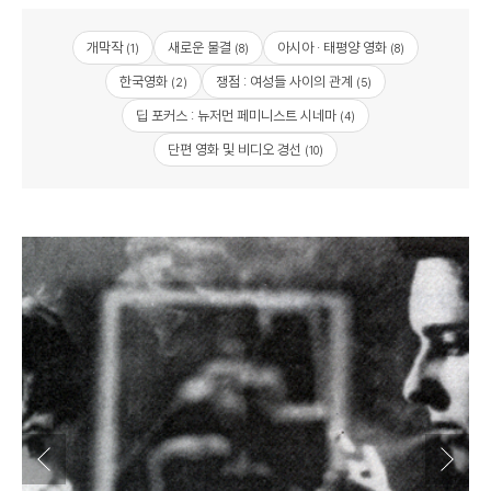
개막작
새로운 물결
아시아 · 태평양 영화
(1)
(8)
(8)
한국영화
쟁점 : 여성들 사이의 관계
(2)
(5)
딥 포커스 : 뉴저먼 페미니스트 시네마
(4)
단편 영화 및 비디오 경선
(10)