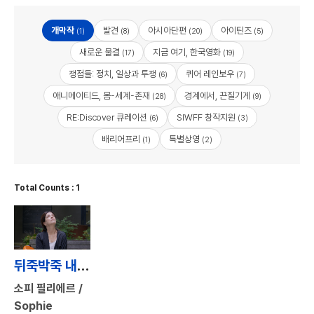
개막작
발견
아시아단편
아이틴즈
(1)
(8)
(20)
(5)
새로운 물결
지금 여기, 한국영화
(17)
(19)
쟁점들: 정치, 일상과 투쟁
퀴어 레인보우
(6)
(7)
애니메이티드, 몸-세계-존재
경계에서, 끈질기게
(28)
(9)
RE:Discover 큐레이션
SIWFF 창작지원
(6)
(3)
배리어프리
특별상영
(1)
(2)
Total Counts : 1
뒤죽박죽 내 인생 / This Life of Mine
소피 필리에르 /
Sophie