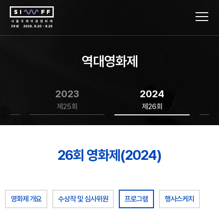
역대영화제
2023
2024
제25회
제26회
26회 영화제(2024)
영화제 개요
수상작 및 심사위원
프로그램
행사스케치