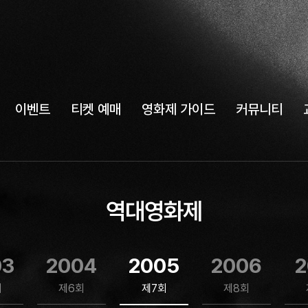
이벤트
티켓 예매
영화제 가이드
커뮤니티
역대영화제
03
2004
2005
2006
2
회
제6회
제7회
제8회