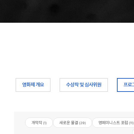
영화제 개요
수상작 및 심사위원
프로
개막작
새로운 물결
영페미니스트 포럼
(1)
(29)
(11)