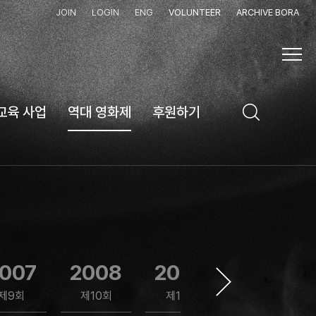
JOIN
LOGIN
ENG
VOLUNTEER
ARCHIVE BORA
교육 사업
역대 영화제
후원하기
007
2008
2009
2010
제9회
제10회
제11회
제12회