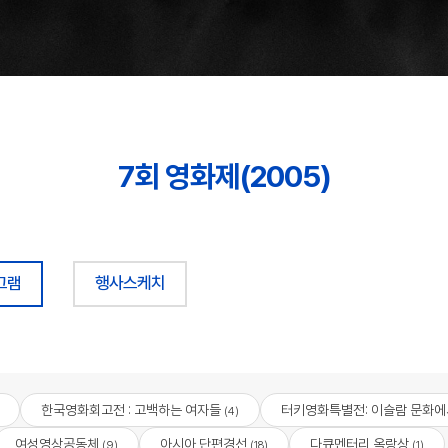
7회 영화제(2005)
그램
행사스케치
한국영화회고전 : 고백하는 여자들
터키영화특별전: 이슬람 문화에
(4)
여성영상공동체
아시아 단편경선
다큐멘터리 옥랑상
(9)
(18)
(1)