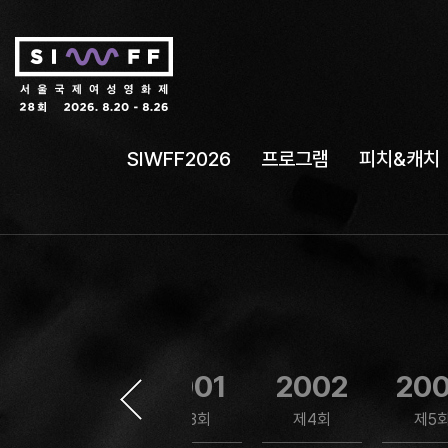
SIWFF2026
프로그램
피치&캐치
1999
2001
2002
20
제2회
제3회
제4회
제5