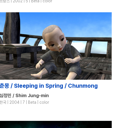
프랑스 | 2002 | 5 | Beta | color
춘몽 / Sleeping in Spring / Chunmong
심정민 / Shim Jung-min
한국 | 2004 | 7 | Beta | color