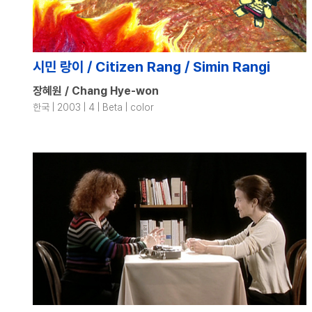
시민 랑이 / Citizen Rang / Simin Rangi
장혜원 / Chang Hye-won
한국 | 2003 | 4 | Beta | color