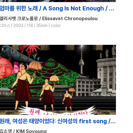
엄마를 위한 노래 / A Song Is Not Enough / Tragoudi de Ftanei
엘리사벳 크로노폴로 / Elissavet Chronopoulou
그리스 | 2003 | 118 | 35mm | color
원래, 여성은 태양이었다: 신여성의 first song / new woman: her first song / Wollae Yeoseongeun Taeyangieotda: Sinnyeoseongui first song
김소영 / KIM Soyoung