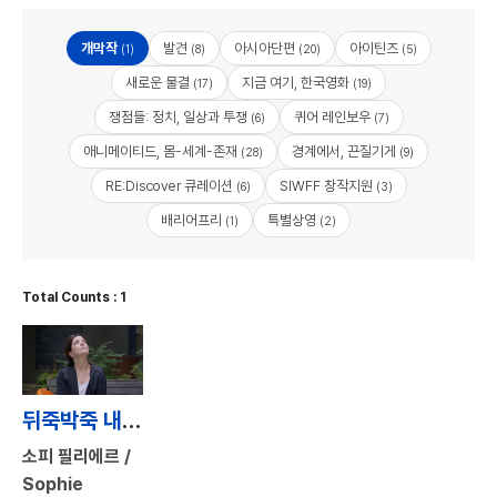
개막작
발견
아시아단편
아이틴즈
(1)
(8)
(20)
(5)
새로운 물결
지금 여기, 한국영화
(17)
(19)
쟁점들: 정치, 일상과 투쟁
퀴어 레인보우
(6)
(7)
애니메이티드, 몸-세계-존재
경계에서, 끈질기게
(28)
(9)
RE:Discover 큐레이션
SIWFF 창작지원
(6)
(3)
배리어프리
특별상영
(1)
(2)
Total Counts : 1
뒤죽박죽 내 인생 / This Life of Mine
소피 필리에르 /
Sophie