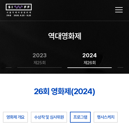
역대영화제
2023
2024
제25회
제26회
26회 영화제(2024)
영화제 개요
수상작 및 심사위원
프로그램
행사스케치