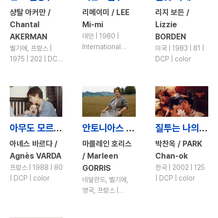
샹탈 아커만 /
리메이미 / LEE
리지 보든 /
Chantal
Mi-mi
Lizzie
AKERMAN
대만 | 1980 |
BORDEN
International
벨기에, 프랑스 |
미국 | 1983 | 81 |
Premiere | 94 |
1975 | 202 | DCP
DCP | color
DCP | color
| color
아무도 모르게 / Kung-Fu Master!
안토니아스 라인 / Antonia's Line
질투는 나의 힘 / Jealousy Is My Middle Name
아녜스 바르다 /
마를레인 호리스
박찬옥 / PARK
Agnès VARDA
/ Marleen
Chan-ok
프랑스 | 1988 | 80
GORRIS
한국 | 2002 | 125
| DCP | color
| DCP | color
네덜란드, 벨기에,
영국, 프랑스 |
1995 | 103 | DCP
| color