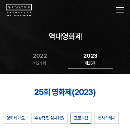
역대영화제
2022
2023
제24회
제25회
25회 영화제(2023)
영화제 개요
수상작 및 심사위원
프로그램
행사스케치