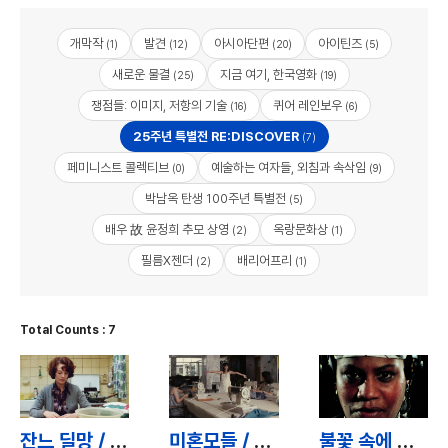
개막작
발견
아시아단편
아이틴즈
(1)
(12)
(20)
(5)
새로운 물결
지금 여기, 한국영화
(25)
(19)
쟁점들: 이미지, 저항의 기술
퀴어 레인보우
(16)
(6)
25주년 특별전 RE:DISCOVER
(7)
페미니스트 콜렉티브
예술하는 여자들, 외침과 속삭임
(0)
(9)
박남옥 탄생 100주년 특별전
(5)
배우 故 윤정희 추모 상영
옥랑문화상
(2)
(1)
필름X젠더
배리어프리
(2)
(1)
Total Counts : 7
잔느 딜망 / Jeanne Dielman, 23 quai du Commerce, 1080 Bruxelles
미혼모들 / Unmarried Mothers
불꽃 속에 태어나서 / Born in Flames