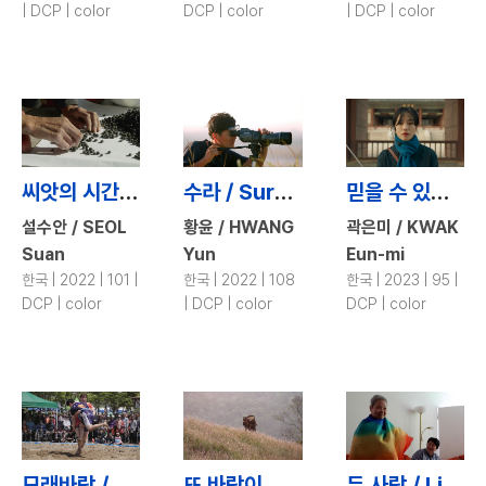
| DCP | color
DCP | color
| DCP | color
씨앗의 시간 / Time of Seeds
수라 / Sura: A Love Song
믿을 수 있는 사람 / A Tour Guide
설수안 / SEOL
황윤 / HWANG
곽은미 / KWAK
Suan
Yun
Eun-mi
한국 | 2022 | 101 |
한국 | 2022 | 108
한국 | 2023 | 95 |
DCP | color
| DCP | color
DCP | color
모래바람 / Sandstorm
또 바람이 분다 / Again the Wind Blows
두 사람 / Life Unrehearsed