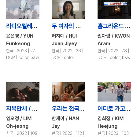
라디오텔레스코프 / Radio Telescope
두 여자의 방 / A Room of Two Women’s Own
홈그라운드 / Home Ground
윤은경 / YUN
허지예 / HUI
권아람 / KWON
Eunkeong
Joan Jiyey
Aram
한국 | 2023 | 27 |
한국 | 2022 | 26 |
한국 | 2022 | 78 |
DCP | color, b&w
DCP | color
DCP | color, b&w
지옥만세 / Hail to Hell
우리는 천국에 갈 순 없지만 사랑은 할 수 있겠지(우.천.사) / No Heaven, But Love.
어디로 가고 싶으신가요 / Where Would You Like to Go?
임오정 / LIM
한제이 / HAN
김희정 / KIM
Oh-jeong
Jay
Heejung
한국 | 2022 | 109
한국 | 2023 | 112 |
한국 | 2023 | 103