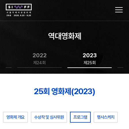
역대영화제
2022
2023
제24회
제25회
25회 영화제(2023)
영화제 개요
수상작 및 심사위원
프로그램
행사스케치