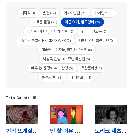
개막작
발견
아시아단편
아이틴즈
(1)
(12)
(20)
(5)
새로운 물결
지금 여기, 한국영화
(25)
(19)
쟁점들: 이미지, 저항의 기술
퀴어 레인보우
(16)
(6)
25주년 특별전 RE:DISCOVER
페미니스트 콜렉티브
(7)
(0)
예술하는 여자들, 외침과 속삭임
(9)
박남옥 탄생 100주년 특별전
(5)
배우 故 윤정희 추모 상영
옥랑문화상
(2)
(1)
필름X젠더
배리어프리
(2)
(1)
Total Counts : 19
퀸의 뜨개질 / Queen’s Crochet
안 할 이유 없는 임신 / How to Get Your Man Pregnant
노리코 세츠코 / Noriko Setsuko