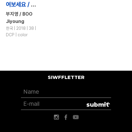
여보세요 / Hello
부지영 / BOO
Jiyoung
한국 | 2018 | 38 |
DCP | color
SIWFFLETTER
submit