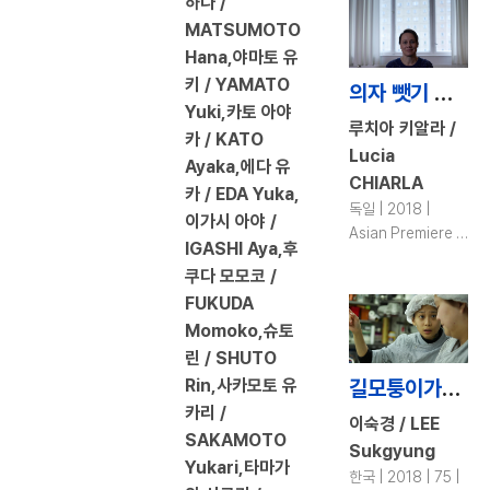
하나 /
MATSUMOTO
Hana,야마토 유
키 / YAMATO
의자 뺏기 놀이 / The Chair's Game
Yuki,카토 아야
루치아 키알라 /
카 / KATO
Lucia
Ayaka,에다 유
CHIARLA
카 / EDA Yuka,
독일 | 2018 |
이가시 아야 /
Asian Premiere |
IGASHI Aya,후
119 | DCP | color
쿠다 모모코 /
FUKUDA
Momoko,슈토
린 / SHUTO
Rin,사카모토 유
길모퉁이가게 / A Corner Shop
카리 /
이숙경 / LEE
SAKAMOTO
Sukgyung
Yukari,타마가
한국 | 2018 | 75 |