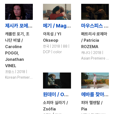
DCP | color
제시카 포에버 / Jessica Forever
메기 / Maggie
마우스피스 / Mouthpiece
캐롤린 포기, 조
이옥섭 / YI
패트리샤 로제마
나단 비넬 /
Okseop
/ Patricia
Caroline
한국 | 2018 | 88 |
ROZEMA
DCP | color
POGGI,
캐나다 | 2018 |
Asian Premiere |
Jonathan
91 | DCP | color
VINEL
프랑스 | 2018 |
Korean Premiere
| 97 | DCP |
color
원데이 / One Day
에바를 찾아서 / Searching Eva
소피아 실라기 /
피아 헬렌탈 /
Zsófia
Pia