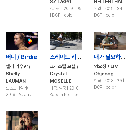
SZILÁGYI
HELLENTHAL
헝가리 | 2019 | 99
독일 | 2019 | 84 |
| DCP | color
DCP | color
버디 / Birdie
스케이트 키친 / Skate Kitchen
내가 필요하면 전화해 / Call If You Need Me
셸리 라우만 /
크리스탈 모셀 /
임오정 / LIM
Shelly
Crystal
Ohjeong
LAUMAN
MOSELLE
한국 | 2018 | 29 |
DCP | color
오스트레일리아 |
미국, 영국 | 2018 |
2018 | Asian
Korean Premiere
Premiere | 8 |
| 105 | DCP |
DCP | color
color