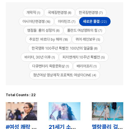
개막작
국제장편경쟁
한국장편경쟁
(1)
(8)
(7)
아시아단편경쟁
아이틴즈
새로운 물결
(16)
(7)
(22)
쟁점들: 룸의 성정치
폴란드 여성영화의 힘
(8)
(7)
추모전: 바르다 by 해머
퀴어 레인보우
(18)
(5)
한국영화 100주년 특별전: 100년의 얼굴들
(8)
바리터, 30년 이후
피치앤캐치 10주년 특별전
(1)
(5)
다큐멘터리 옥랑문화상
배리어프리
(1)
(1)
청년여성 영상제작 프로젝트 여성이CINE
(4)
Total Counts : 22
#여성 쾌락 / #Female Pleasure
21세기 소녀 / 21st Century Girl
멜랑콜리 걸 / Aren't You Happy?