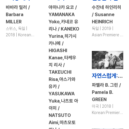
바바라 밀러 /
야마나카 요코 /
수잔네 하인리히
Barbara
YAMANAKA
/ Susanne
MILLER
Yoko,카네코 유
HEINRICH
스위스, 독일 |
리나 / KANEKO
독일 | 2019 |
2018 | Korean
Asian Premiere |
Yurina,히가시
Premiere | 97 |
81 | DCP | color
카나에 /
DCP | color
HIGASHI
Kanae,타케우
치 리사 /
TAKEUCHI
자연스럽게: 알리스 기-블라쉐의 전해지지 않은 이야기 / Be Natural: The Untold Story of Alice Guy-Blaché
Risa,야스가와
파멜라 B. 그린 /
유카 /
Pamela B.
YASUKAWA
GREEN
Yuka,나츠토 아
미국 | 2018 |
이미 /
Korean Premiere
NATSUTO
| 103 | DCP |
Aimi,마츠모토
color, b&w