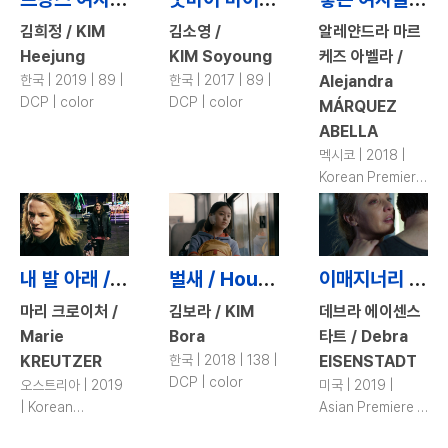
김희정 / KIM
김소영 /
알레얀드라 마르
Heejung
KIM Soyoung
케즈 아벨라 /
한국 | 2019 | 89 |
한국 | 2017 | 89 |
Alejandra
DCP | color
DCP | color
MÁRQUEZ
ABELLA
멕시코 | 2018 |
Korean Premiere
| 100 | DCP |
color
내 발 아래 / The Ground Beneath My Feet
벌새 / House of Hummingbird
이매지너리 오더 / Imaginary Order
마리 크로이처 /
김보라 / KIM
데브라 에이센스
Marie
Bora
타트 / Debra
KREUTZER
한국 | 2018 | 138 |
EISENSTADT
DCP | color
오스트리아 | 2019
미국 | 2019 |
| Korean
Asian Premiere |
Premiere | 108 |
101 | DCP | color