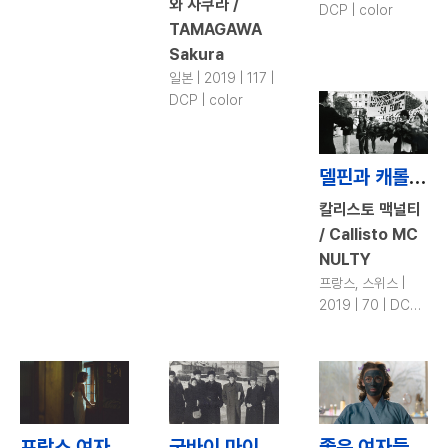
와 사쿠라 /
DCP | color
TAMAGAWA
Sakura
일본 | 2019 | 117 |
DCP | color
델핀과 캐롤 / Delphine & Carole
칼리스토 맥널티
/ Callisto MC
NULTY
프랑스, 스위스 |
2019 | 70 | DCP |
color, b&w
프랑스 여자 / A French Woman
굿바이 마이 러브NK: 붉은 청춘 / Goodbye My Love, North Korea
좋은 여자들 / The Good Girls