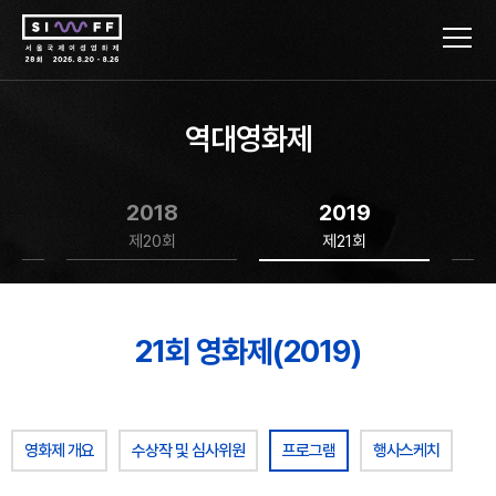
역대영화제
2018
2019
제20회
제21회
21회 영화제(2019)
영화제 개요
수상작 및 심사위원
프로그램
행사스케치