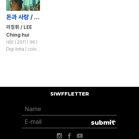
돈과 사랑 / Money and Honey
리칭휘 / LEE
Ching hui
대만 | 2011 | 96 |
Digi-beta | color,
b&w
SIWFFLETTER
submit