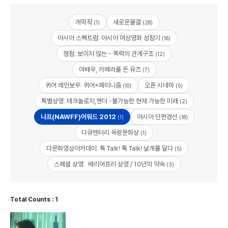
개막작
새로운물결
(1)
(28)
아시아 스펙트럼: 아시아 여성영화 성장기
(16)
쟁점: 보이지 않는 - 폭력의 관계구조
(12)
여배우, 카메라를 든 뮤즈
(7)
퀴어 레인보우: 퀴어×페미니즘
오픈 시네마
(10)
(5)
특별상영: 테크놀로지,젠더 -불가능한 현재 가능한 미래
(2)
나프(NAWFF)어워드 2012
아시아 단편경선
(1)
(18)
다큐멘터리 옥랑문화상
(1)
다문화영상아카데미: 톡 Talk! 톡 Talk! 날개를 달다
(5)
스페셜 상영: 배리어프리 상영 / 10년의 약속
(3)
Total Counts : 1