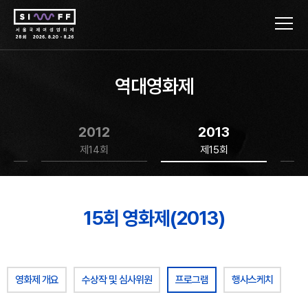
역대영화제
2012
2013
제14회
제15회
15회 영화제(2013)
영화제 개요
수상작 및 심사위원
프로그램
행사스케치