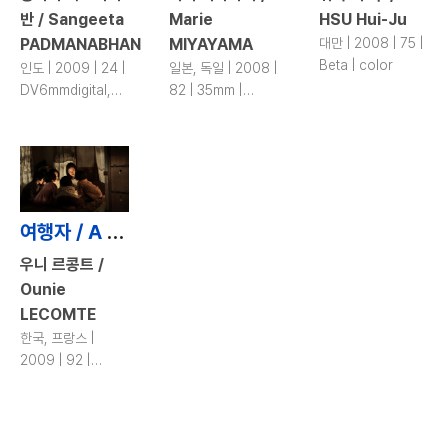
반 / Sangeeta
Marie
HSU Hui-Ju
PADMANABHAN
MIYAYAMA
대만 | 2008 | 75 |
Beta | color
인도 | 2009 | 24 |
일본, 독일 | 2008 |
DV6mmdigital,
82 | 35mm |
DV | color
color
여행자 / A Brand New Life
우니 르콩트 /
Ounie
LECOMTE
한국, 프랑스 |
2009 | 92 |
35mm | color