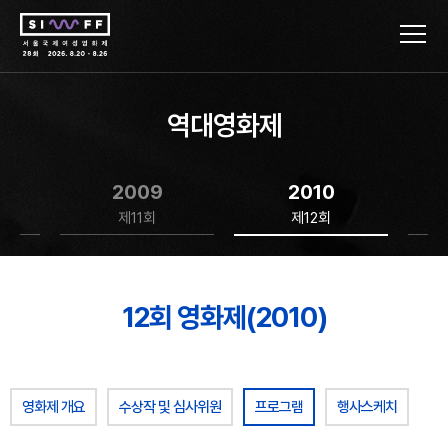
역대영화제
2009
2010
제11회
제12회
12회 영화제(2010)
영화제 개요
수상작 및 심사위원
프로그램
행사스케치