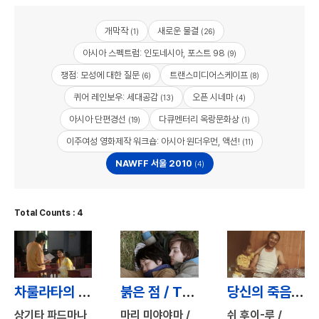
개막작
새로운 물결
(1)
(26)
아시아 스펙트럼: 인도네시아, 포스트 98
(9)
쟁점: 모성에 대한 질문
트랜스미디어스케이프
(6)
(8)
퀴어 레인보우: 세대공감
오픈 시네마
(13)
(4)
아시아 단편경선
다큐멘터리 옥랑문화상
(19)
(1)
이주여성 영화제작 워크숍: 아시아 원더우먼, 액션!
(11)
NAWFF 서울 2010
(4)
Total Counts : 4
차룰라타의 못다한 이야기 / Charulata... A Sequel... of the Life Untold!
붉은 점 / The Red Spot
당신의 죽음 앞에서 / Hard Good Life 2
상기타 파드마나
마리 미야야마 /
쉬 후이-루 /