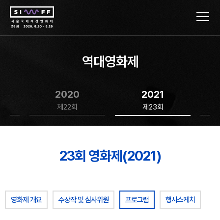
역대영화제
2020
2021
제22회
제23회
23회 영화제(2021)
영화제 개요
수상작 및 심사위원
프로그램
행사스케치