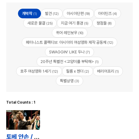
개막작
발견
아시아단편
아이틴즈
(1)
(12)
(19)
(4)
새로운 물결
지금 여기 풍경
쟁점들
(25)
(5)
(8)
퀴어 레인보우
(10)
페미니스트 콜렉티브: 아시아의 여성영화 제작 공동체
(12)
SWAGGIN’ LIKE 두나
(7)
20주년 특별전 <고양이를 부탁해>
(1)
호주 여성영화 1세기
필름 x 젠더
배리어프리
(12)
(2)
(1)
특별상영
(3)
Total Counts : 1
토베 얀손 / Tove