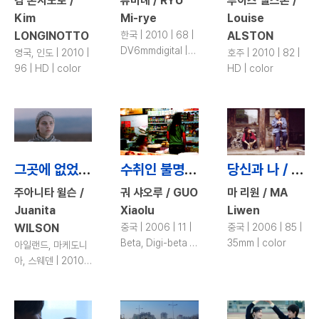
킴 론지노토 /
류미례 / RYU
루이즈 앨스톤 /
Kim
Mi-rye
Louise
LONGINOTTO
한국 | 2010 | 68 |
ALSTON
DV6mmdigital |
영국, 인도 | 2010 |
호주 | 2010 | 82 |
color
96 | HD | color
HD | color
그곳에 없었다면 / As If I Am Not There
수취인 불명 / Address Unknown
당신과 나 / You and Me
주아니타 윌슨 /
궈 샤오루 / GUO
마 리원 / MA
Juanita
Xiaolu
Liwen
WILSON
중국 | 2006 | 11 |
중국 | 2006 | 85 |
Beta, Digi-beta |
35mm | color
아일랜드, 마케도니
color
아, 스웨덴 | 2010 |
109 | HD | color