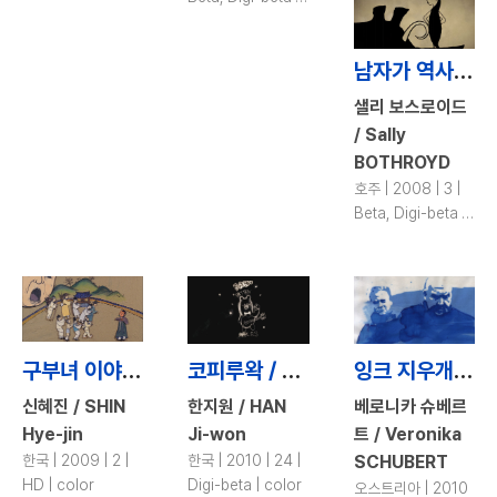
color
남자가 역사를 만들었다고? / Man Makes History
샐리 보스로이드
/ Sally
BOTHROYD
호주 | 2008 | 3 |
Beta, Digi-beta |
color
구부녀 이야기 / The Lady with Nine Husbands
코피루왁 / Kopi Luwak
잉크 지우개 / Ink Eraser
신혜진 / SHIN
한지원 / HAN
베로니카 슈베르
Hye-jin
Ji-won
트 / Veronika
한국 | 2009 | 2 |
한국 | 2010 | 24 |
SCHUBERT
HD | color
Digi-beta | color
오스트리아 | 2010