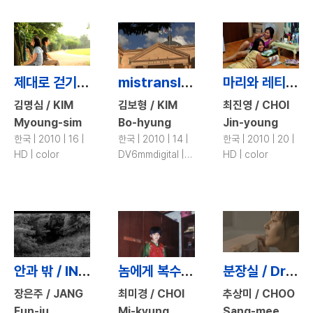
제대로 걷기 / Nevertheless…
mistranslation / mistranslation
마리와 레티 / Marie & Letty
김명심 / KIM
김보형 / KIM
최진영 / CHOI
Myoung-sim
Bo-hyung
Jin-young
한국 | 2010 | 16 |
한국 | 2010 | 14 |
한국 | 2010 | 20 |
HD | color
DV6mmdigital |
HD | color
color
안과 밖 / IN&OUT
놈에게 복수하는 법 / How to Avenge Myself on Him
분장실 / Dressing Room
장은주 / JANG
최미경 / CHOI
추상미 / CHOO
Eun-ju
Mi-kyung
Sang-mee