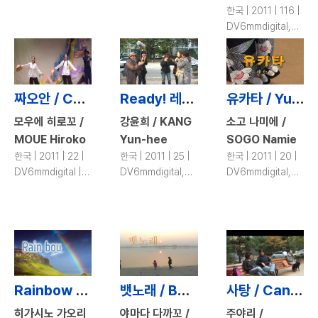
한국 | 2011 | 116 |
DV6mmdigital,
DV | color
짜오안 / Chao Ahn
Ready! 레디! / Ready! Ready!
유카타 / Yukata
모우에 히로꼬 /
강윤희 / KANG
소고 나미에 /
MOUE Hiroko
Yun-hee
SOGO Namie
한국 | 2011 | 22 |
한국 | 2011 | 25 |
한국 | 2011 | 20 |
DV6mmdigital |
DV6mmdigital,
DV6mmdigital,
color
DV | color
DV | color
Rainbow / Rainbow
뱃노래 / Boating Song
사탕 / Candy
히가시노 가오리
야마다 다까꼬 /
주야리 /