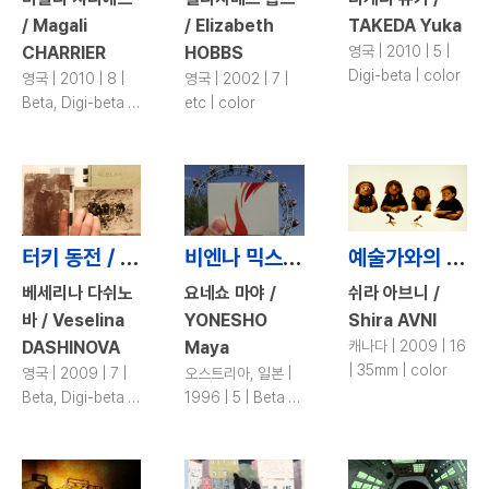
/ Magali
/ Elizabeth
TAKEDA Yuka
CHARRIER
HOBBS
영국 | 2010 | 5 |
Digi-beta | color
영국 | 2010 | 8 |
영국 | 2002 | 7 |
Beta, Digi-beta |
etc | color
color
터키 동전 / What They Could Take with Them, They Took
비엔나 믹스 / Vienna Mix
예술가와의 인터뷰 / Tying Your Own Shoes
베세리나 다쉬노
요네쇼 마야 /
쉬라 아브니 /
바 / Veselina
YONESHO
Shira AVNI
DASHINOVA
Maya
캐나다 | 2009 | 16
| 35mm | color
영국 | 2009 | 7 |
오스트리아, 일본 |
Beta, Digi-beta |
1996 | 5 | Beta |
color
color