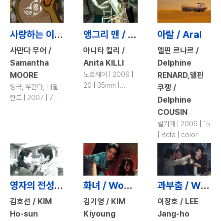
사랑하는 이들 / The Beloved Ones
앵그리 맨 / Angry Man
아랄 / Aral
사만다 무어 /
아니타 킬리 /
델핀 르나르 /
Samantha
Anita KILLI
Delphine
MOORE
노르웨이 | 2009 |
RENARD,델핀
20 | 35mm |
영국, 우간다, 네덜
쿠쟁 /
color
란드 | 2007 | 7 |
Delphine
Beta, Digi-beta |
COUSIN
color
벨기에 | 2009 | 15
| Beta | color
영자의 전성시대 / Yeong-Ja’s Heydays
화녀 / Woman of Fire
과부춤 / Widow Dance
김호선 / KIM
김기영 / KIM
이장호 / LEE
Ho-sun
Kiyoung
Jang-ho