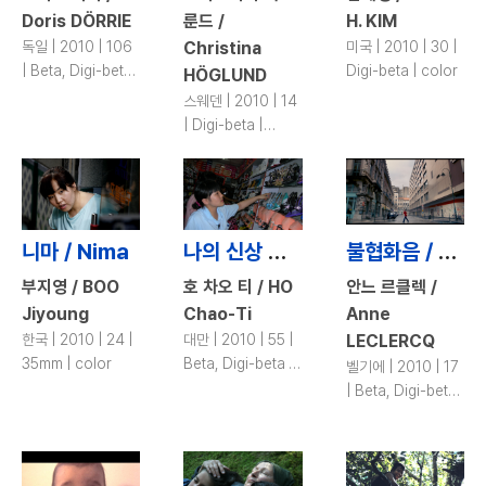
Doris DÖRRIE
룬드 /
H. KIM
독일 | 2010 | 106
Christina
미국 | 2010 | 30 |
| Beta, Digi-beta
Digi-beta | color
HÖGLUND
| color
스웨덴 | 2010 | 14
| Digi-beta |
color
니마 / Nima
나의 신상 구두 / My Fancy High Heels
불협화음 / Dissonance
부지영 / BOO
호 차오 티 / HO
안느 르클렉 /
Jiyoung
Chao-Ti
Anne
한국 | 2010 | 24 |
대만 | 2010 | 55 |
LECLERCQ
35mm | color
Beta, Digi-beta |
벨기에 | 2010 | 17
color
| Beta, Digi-beta
| color