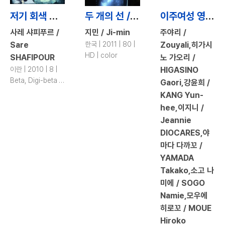
저기 회색 구름 위로 / Above the Gray Clouds
두 개의 선 / 2 lines
이주여성 영화제작 워크숍 인천/안산 (카메라에 희망 담는 샐러드 우먼) / Media Workshop for Women Migrants (Salad Woman with a camera of Hope)
사레 샤피푸르 /
지민 / Ji-min
주야리 /
Sare
한국 | 2011 | 80 |
Zouyali,히가시
HD | color
SHAFIPOUR
노 가오리 /
이란 | 2010 | 8 |
HIGASINO
Beta, Digi-beta |
Gaori,강윤희 /
color
KANG Yun-
hee,이지니 /
Jeannie
DIOCARES,야
마다 다까꼬 /
YAMADA
Takako,소고 나
미에 / SOGO
Namie,모우에
히로꼬 / MOUE
Hiroko