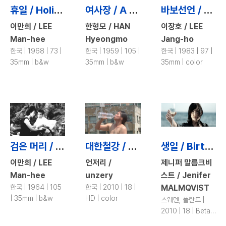
휴일 / Holiday
여사장 / A Female Boss
바보선언 / Declaration of Idiot
이만희 / LEE
한형모 / HAN
이장호 / LEE
Man-hee
Hyeongmo
Jang-ho
한국 | 1968 | 73 |
한국 | 1959 | 105 |
한국 | 1983 | 97 |
35mm | b&w
35mm | b&w
35mm | color
검은 머리 / Black Hair
대한철강 / Oh! Wonderful Korea!
생일 / Birthday
이만희 / LEE
언저리 /
제니퍼 말름크비
Man-hee
unzery
스트 / Jenifer
한국 | 1964 | 105
한국 | 2010 | 18 |
MALMQVIST
| 35mm | b&w
HD | color
스웨덴, 폴란드 |
2010 | 18 | Beta |
color