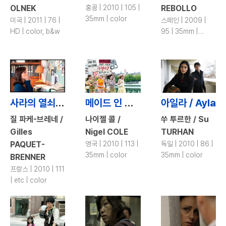
OLNEK
홍콩 | 2010 | 105 |
REBOLLO
35mm | color
미국 | 2011 | 76 |
스페인 | 2009 |
HD | color, b&w
95 | 35mm |
color
사라의 열쇠 / Sarah’s Key
메이드 인 다겐함 / Made in Dagenham
아일라 / Ayla
질 파케-브레네 /
나이젤 콜 /
쑤 투르한 / Su
Gilles
Nigel COLE
TURHAN
PAQUET-
영국 | 2010 | 113 |
독일 | 2010 | 86 |
35mm | color
35mm | color
BRENNER
프랑스 | 2010 | 111
| etc | color