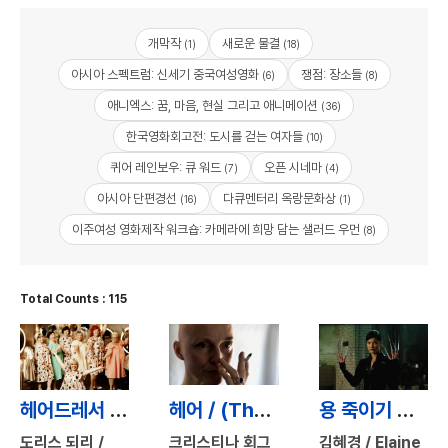
개막작
새로운 물결
(1)
(18)
아시아 스펙트럼: 신세기 중국여성영화
쟁점: 장소들
(6)
(8)
애니엑스: 꿈, 마음, 현실 그리고 애니메이션
(36)
한국영화회고전: 도시를 걷는 여자들
(10)
퀴어 레인보우: 큐 워드
오픈 시네마
(7)
(4)
아시아 단편경선
다큐멘터리 옥랑문화상
(16)
(1)
이주여성 영화제작 워크숍: 카메라에 희망 담는 샐러드 우먼
(8)
Total Counts : 115
헤어드레서 / The Hairdresser
헤어 / (The Importance of) Hair
용 죽이기 재장전: 할리우드 영화, 그 밖에 나타난 아시아 여성의 모습 / Slaying the Dragon Reloaded: Asian Women in Hollywood and Beyond
도리스 되리 /
크리스티나 회그
김혜경 / Elaine