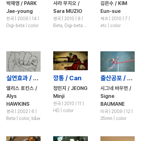
박재영 / PARK
사라 무지오 /
김은수 / KIM
Jae-young
Sara MUZIO
Eun-sue
한국 | 2009 | 14 |
영국 | 2010 | 8 |
체코 | 2010 | 7 |
Digi-beta | color
Beta, Digi-beta |
etc | color
color
실연효과 / Crying & Wanking
깡통 / Can
출산공포 / Birth
앨리스 호킨스 /
정민지 / JEONG
시그네 바우먼 /
Alys
Minji
Signe
HAWKINS
한국 | 2010 | 11 |
BAUMANE
HD | color
영국 | 2002 | 6 |
미국 | 2009 | 12 |
Beta | color, b&w
35mm | color