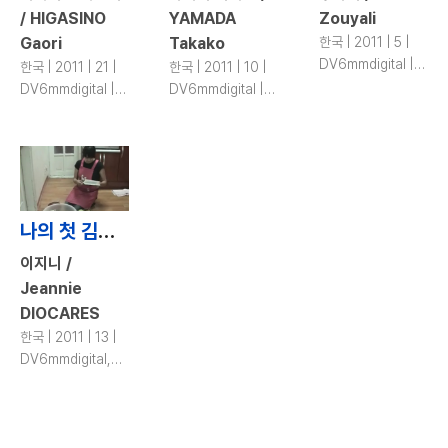
/ HIGASINO
YAMADA
Zouyali
Gaori
Takako
한국 | 2011 | 5 |
DV6mmdigital |
한국 | 2011 | 21 |
한국 | 2011 | 10 |
color
DV6mmdigital |
DV6mmdigital |
color
color
나의 첫 김치 / My First Homemade Kimchi
이지니 /
Jeannie
DIOCARES
한국 | 2011 | 13 |
DV6mmdigital,
DV | color