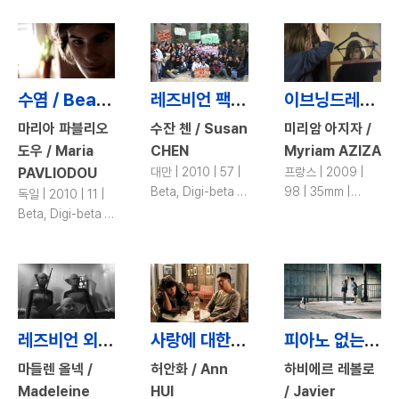
수염 / Bearded Man
레즈비언 팩토리 / Lesbian Factory
이브닝드레스 / The Evening Dress
마리아 파블리오
수잔 첸 / Susan
미리암 아지자 /
도우 / Maria
CHEN
Myriam AZIZA
PAVLIODOU
대만 | 2010 | 57 |
프랑스 | 2009 |
Beta, Digi-beta |
98 | 35mm |
독일 | 2010 | 11 |
color
color
Beta, Digi-beta |
color
레즈비언 외계인의 동족 찾기 / Codependent Lesbian Space Alien Seeks Same
사랑에 대한 모든 것 / All about Love
피아노 없는 여자 / Woman without Piano
마들렌 올넥 /
허안화 / Ann
하비에르 레볼로
Madeleine
HUI
/ Javier