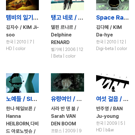
템비의 일기 / Thembi’s Diary
탱고 네로 / Tango Nero
Space Radio / Space Radio
김지수 / KIM Ji-
델핀 르나르 /
김다혜 / KIM
soo
Delphine
Da-hye
한국 | 2010 | 7 |
RENARD
한국 | 2010 | 12 |
HD | color
Digi-beta | color
벨기에 | 2006 | 12
| Beta | color
노예들 / Slaves
유령여인 / Tne Skeleton-Woman
여섯 걸음 / Six Steps
한나 헤일보른 /
사라 반 덴 붐 /
반주영 / BAN
Hanna
Sarah VAN
Ju-young
HEILBORN,다비
DEN BOOM
한국 | 2009 | 5 |
HD | b&w
드 아로노빗슈 /
프랑스 | 2009 | 9