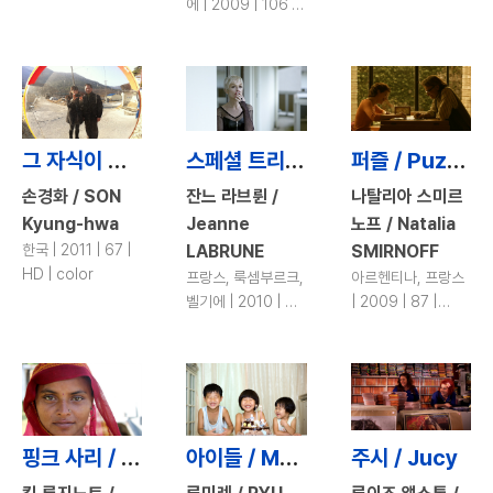
color
에 | 2009 | 106 |
Digi-beta | color
그 자식이 대통령 되던 날 / The Day that Bastard Became President
스페셜 트리트먼트 / Special Treatment
퍼즐 / Puzzle
손경화 / SON
잔느 라브륀 /
나탈리아 스미르
Kyung-hwa
Jeanne
노프 / Natalia
한국 | 2011 | 67 |
LABRUNE
SMIRNOFF
HD | color
프랑스, 룩셈부르크,
아르헨티나, 프랑스
벨기에 | 2010 | 95
| 2009 | 87 |
| 35mm | color
35mm | color
핑크 사리 / Pink Saris
아이들 / My Sweet Baby
주시 / Jucy