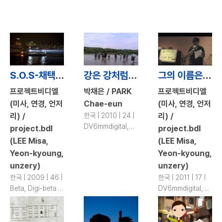
DV | color
S.O.S-채택된 불화 / S.O.S-Adoptive Dissensus
강은 강처럼 흐르게 하라 / Let a River Run like a River
그의 이름은 도시 / His Name is CITY
프로젝트비디엘
박채은 / PARK
프로젝트비디엘
(미사, 연경, 언저
Chae-eun
(미사, 연경, 언저
리) /
한국 | 2010 | 24 |
리) /
DV6mmdigital,
project.bdl
project.bdl
DV | color
(LEE Misa,
(LEE Misa,
Yeon-kyoung,
Yeon-kyoung,
unzery)
unzery)
한국 | 2009 | 46 |
한국 | 2011 | 17 |
Beta, Digi-beta |
DV6mmdigital,
color
DV | color