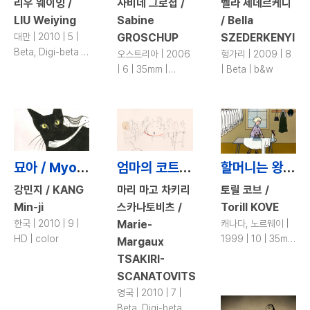
리우 웨이잉 /
사비네 그로셥 /
벨라 세데르케니
LIU Weiying
Sabine
/ Bella
대만 | 2010 | 5 |
GROSCHUP
SZEDERKENYI
Beta, Digi-beta |
오스트리아 | 2006
헝가리 | 2009 | 8
b&w
| 6 | 35mm |
| Beta | b&w
color
묘아 / Myo-A
엄마의 코트 / My Mother’s Coat
할머니는 왕실 세탁부 / My Grandmother Ironed the King’s Shirts
강민지 / KANG
마리 마고 차키리
토릴 코브 /
Min-ji
스카나토비츠 /
Torill KOVE
한국 | 2010 | 9 |
Marie-
캐나다, 노르웨이 |
HD | color
1999 | 10 | 35mm
Margaux
| color
TSAKIRI-
SCANATOVITS
영국 | 2010 | 7 |
Beta, Digi-beta |