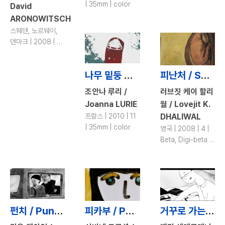
| 35mm | color
David
ARONOWITSCH
스웨덴, 노르웨이,
덴마크 | 2008 | 16
| 35mm | color
나무 밑둥 아래 / The Silence beneath the Bark
피난처 / Sanctuary
조안나 루리 /
러브짓 케이 할리
Joanna LURIE
월 / Lovejit K.
프랑스 | 2010 | 11
DHALIWAL
| 35mm | color
영국 | 2008 | 4 |
Beta, Digi-beta |
color, b&w
펀치 / Punch
피카부 / Peekaboo
거꾸로 가는 여자 / Orsolya