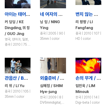
아이는 태어났지만 / When My Child Is Born
네 여자의 수다 / Perpetual Motion
변치 않는 것들 / Heaven Eternal, Earth Everlasting
커 딩딩 / KE
닝 잉 / NING
리 팡팡 / LI
Dingding,궈 징
Ying
Fangfang
/ GUO Jing
중국 | 2005 | 90 |
중국 | 2010 | 107 |
35mm | color
HD | color
영국, 덴마크, 일본,
중국 | 2010 | 75 |
HD | color
관음산 / Buddha Mountain
외출준비 / What Hinders Me from Leaving Home
손의 무게 / The Weight of Hands
리 위 / LI Yu
심혜정 / SHIM
임민욱 / LIM
중국 | 2010 | 105 |
Hye-jung
Minouk
35mm | color
한국 | 2009 | 8 |
한국 | 2010 | 14 |
DV6mmdigital,
Digi-beta | color