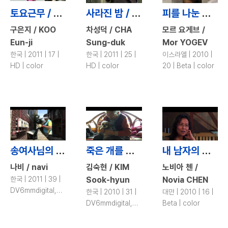
토요근무 / Working on Saturday
사라진 밤 / Vanished Night
피를 나눈 적 / Thicker than Water
구은지 / KOO
차성덕 / CHA
모르 요게브 /
Eun-ji
Sung-duk
Mor YOGEV
한국 | 2011 | 17 |
한국 | 2011 | 25 |
이스라엘 | 2010 |
HD | color
HD | color
20 | Beta | color
송여사님의 작업일지 / Song’s Worklog
죽은 개를 찾아서 / Searching for Dead Dogs
내 남자의 변화 / Now He Is a She
나비 / navi
김숙현 / KIM
노비아 첸 /
한국 | 2011 | 39 |
Sook-hyun
Novia CHEN
DV6mmdigital,
한국 | 2010 | 31 |
대만 | 2010 | 16 |
DV | color
DV6mmdigital,
Beta | color
DV | color, b&w