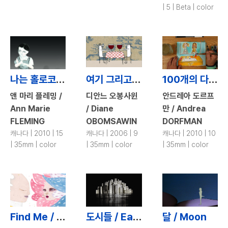
| 5 | Beta | color
나는 홀로코스트 생존자의 아이였다 / I Was a Child of Holocaust Survivors
여기 그리고 저기 / Here and There
100개의 다른 코 / Flawed
앤 마리 플레밍 /
디안느 오봉사윈
안드레아 도르프
Ann Marie
/ Diane
만 / Andrea
FLEMING
OBOMSAWIN
DORFMAN
캐나다 | 2010 | 15
캐나다 | 2006 | 9
캐나다 | 2010 | 10
| 35mm | color
| 35mm | color
| 35mm | color
Find Me / Find Me
도시들 / Earthbound
달 / Moon