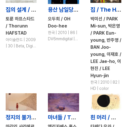
집의 설계 / Architecture of Home
용산 남일당 이야기 / The Story of Namildang in Yongsan
집 / The House
토룬 하프스타드
오두희 / OH
박미선 / PARK
/ Thorunn
Doo-hee
Mi-sun, 박은영
HAFSTAD
한국 | 2010 | 86 |
/ PARK Eun-
DV6mmdigital |
아이슬란드 | 2009
young, 반주영 /
color
| 30 | Beta, Digi-
BAN Joo-
beta | color, b&w
young, 이재호 /
LEE Jae-ho, 이
현진 / LEE
Hyun-jin
한국 | 2010 | 82 |
HD | color
정지의 불가능성에 대한 12개의 스케치 / 12 Sketches on the Impossibility of Being Still
마녀들 / The Witches
흰 머리 / White Hair
마갈리 샤리에르
엘리자베스 홉스
타케다 유카 /