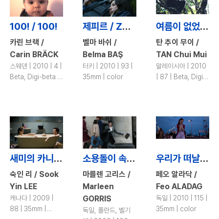
100! / 100!
제피르 / Zephyr
여름이 없었던 해 / Year without a Summer
카린 브랙 /
벨마 바쉬 /
탄 추이 무이 /
Carin BRÄCK
Belma BAŞ
TAN Chui Mui
스웨덴 | 2010 | 4 |
터키 | 2010 | 93 |
말레이시아 | 2010
Beta, Digi-beta |
35mm | color
| 87 | Beta, Digi-
color
beta | color
새미의 카니보어 / Year of the Carnivore
소용돌이 속에서 / Within the Whirlwind
우리가 떠날 때 / When We Leave
숙인 리 / Sook
마를렌 고리스 /
페오 알라닥 /
Yin LEE
Marleen
Feo ALADAG
캐나다 | 2009 |
GORRIS
독일 | 2010 | 115 |
88 | 35mm |
35mm | color
독일, 폴란드, 벨기