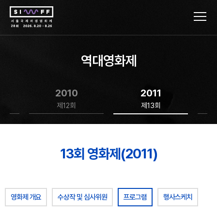
역대영화제
2010
2011
제12회
제13회
13회 영화제(2011)
영화제 개요
수상작 및 심사위원
프로그램
행사스케치