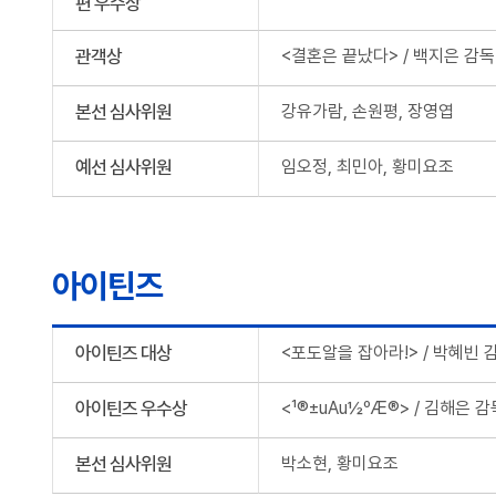
편 우수상
관객상
<결혼은 끝났다> / 백지은 감독
본선 심사위원
강유가람, 손원평, 장영엽
예선 심사위원
임오정, 최민아, 황미요조
아이틴즈
아이틴즈 대상
<포도알을 잡아라!> / 박혜빈 
아이틴즈 우수상
<¹®±uAu½ºÆ®> / 김해은 감
본선 심사위원
박소현, 황미요조