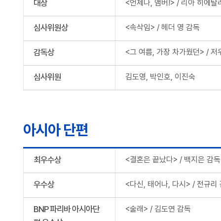
대상
<언제나, 앰버!> / 리아 히에
심사위원상
<속삭임> / 헤더 영 감독
감독상
<그 여름, 가장 차가웠던> / 저
심사위원
김도영, 박인호, 이진숙
아시아 단편
최우수상
<결혼은 끝났다> / 백지은 감독
우수상
<다신, 태어나, 다시> / 전규리
BNP 파리바 아시아단
<술래> / 김도연 감독