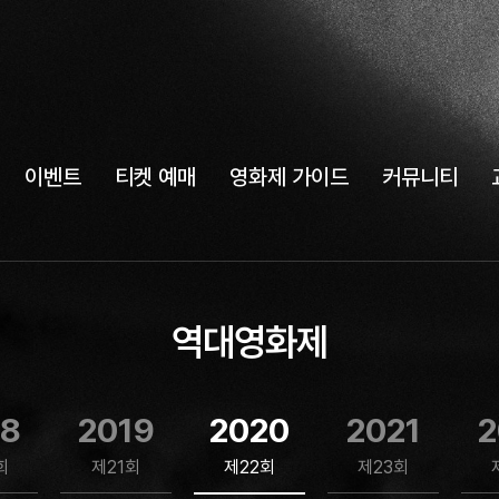
이벤트
티켓 예매
영화제 가이드
커뮤니티
역대영화제
18
2019
2020
2021
2
회
제21회
제22회
제23회