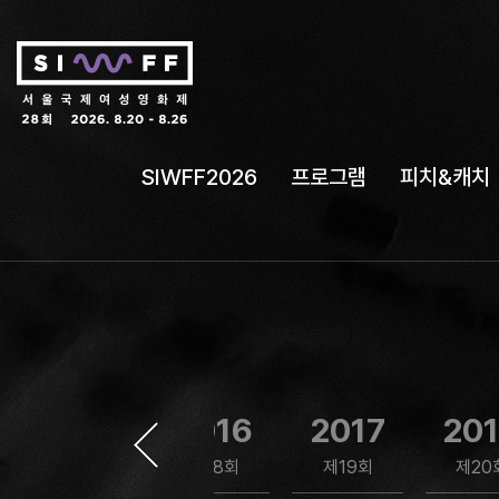
SIWFF2026
프로그램
피치&캐치
2015
2016
2017
20
제17회
제18회
제19회
제20