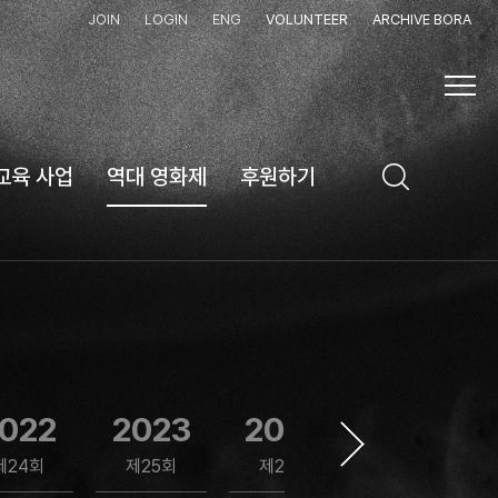
JOIN
LOGIN
ENG
VOLUNTEER
ARCHIVE BORA
교육 사업
역대 영화제
후원하기
022
2023
2024
2025
제24회
제25회
제26회
제27회