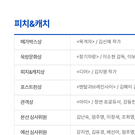
피치&캐치
메가박스상
<목격자> / 김신애 작가
옥랑문화상
<장기자랑> / 이소현 감독, 
피치&캐치상
<디어> / 김지영 작가
포스트핀상
<멘탈과브레인사이> / 김혜이 
관객상
<아이> / 정연 프로듀서, 강동
본선 심사위원
김난숙, 엄주영, 이정세, 조희영
예선 심사위원
강지연, 김유경, 배선아, 엄주영