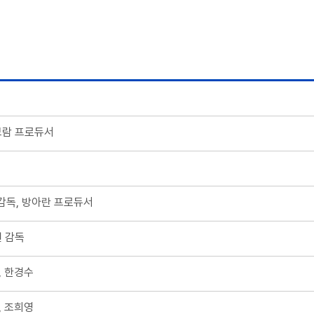
이보람 프로듀서
감독, 방아란 프로듀서
헌 감독
, 한경수
, 조희영