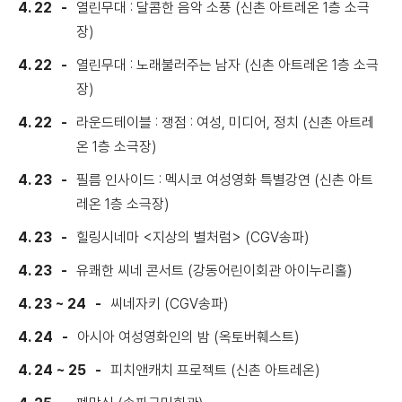
4. 22
열린무대 : 달콤한 음악 소풍 (신촌 아트레온 1층 소극
장)
4. 22
열린무대 : 노래불러주는 남자 (신촌 아트레온 1층 소극
장)
4. 22
라운드테이블 : 쟁점 : 여성, 미디어, 정치 (신촌 아트레
온 1층 소극장)
4. 23
필름 인사이드 : 멕시코 여성영화 특별강연 (신촌 아트
레온 1층 소극장)
4. 23
힐링시네마 <지상의 별처럼> (CGV송파)
4. 23
유쾌한 씨네 콘서트 (강동어린이회관 아이누리홀)
4. 23 ~ 24
씨네자키 (CGV송파)
4. 24
아시아 여성영화인의 밤 (옥토버훼스트)
4. 24 ~ 25
피치앤캐치 프로젝트 (신촌 아트레온)