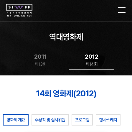
역대영화제
2011
2012
제13회
제14회
14회 영화제(2012)
영화제 개요
수상작 및 심사위원
프로그램
행사스케치