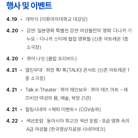
행사 및 이벤트
4. 19
개막식 (이화여자대학교 대강당)
4. 20
강연: 일본영화 특별전 강연 여성들만의 영화: 다나카 기
누요 - 다나카 스미에 협업 영화들 (신촌 아트레온 1층
소극장)
4. 20
퀴어 나잇 (클럽 프리버드)
4. 21
열린무대 : 희망 톡! 톡(TALK)! 콘서트 (신촌 아트레온 1
층 소극장)
4. 21
Talk in Theater : 퀴어 레인보우 : 퀴어 애즈 아트 - 레
즈비언 여성의 몸, 예술, 욕망 (1관)
4. 21
힐링시네마 <해피 이벤트> (CGV송파)
4. 22
섹션포럼 : 동아시아 회고전 섹션 포럼 - B급 영화 속의
A급 여성들 (한국영상자료원 시네마테크)