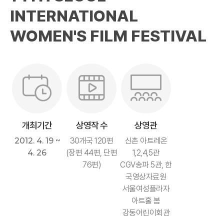
INTERNATIONAL
WOMEN'S FILM FESTIVAL
개최기간
상영작 수
상영관
2012. 4. 19 ~
30개국 120편
신촌 아트레온
4. 26
(장편 44편, 단편
1,2,4,5관
76편)
CGV송파 5관, 한
국영상자료원
서울여성플라자
아트홀 봄
강동어린이회관