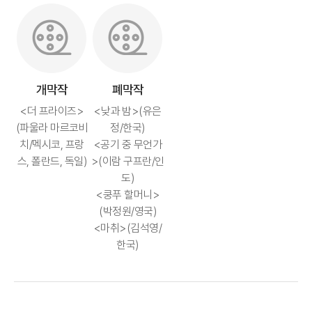
개막작
폐막작
<더 프라이즈>
<낮과 밤>(유은
(파울라 마르코비
정/한국)
치/멕시코, 프랑
<공기 중 무언가
스, 폴란드, 독일)
>(이람 구프란/인
도)
<쿵푸 할머니>
(박정원/영국)
<마취>(김석영/
한국)