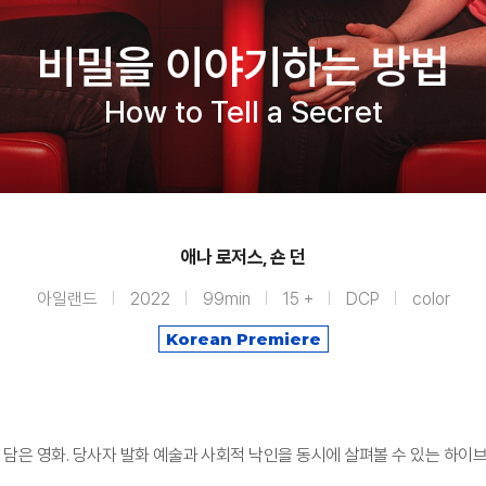
비밀을 이야기하는 방법
How to Tell a Secret
애나 로저스, 숀 던
아일랜드
2022
99min
15 +
DCP
color
Korean Premiere
 담은 영화. 당사자 발화 예술과 사회적 낙인을 동시에 살펴볼 수 있는 하