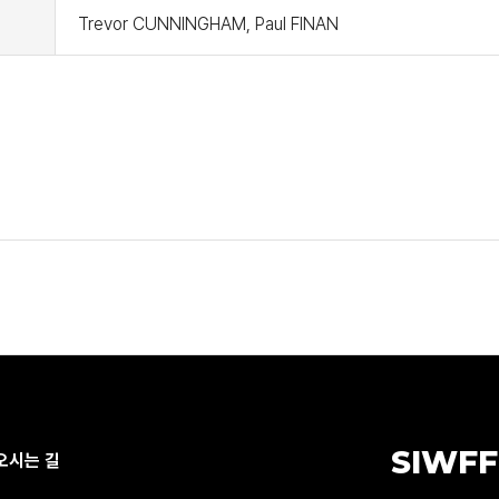
Trevor CUNNINGHAM, Paul FINAN
SIWFF
오시는 길