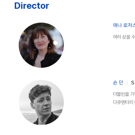
Director
애나 로저
여러 상을 수
숀 던
S
더블린을 기
다큐멘터리 