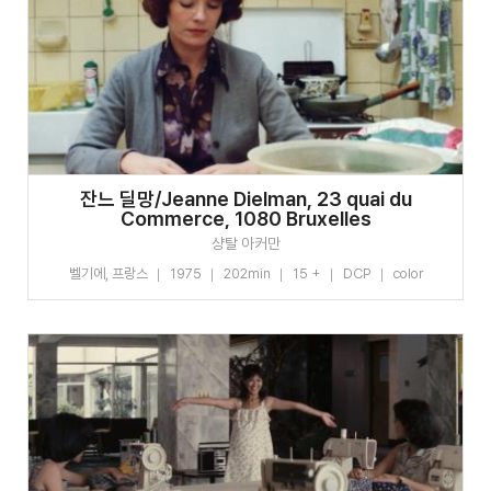
잔느 딜망/Jeanne Dielman, 23 quai du
Commerce, 1080 Bruxelles
샹탈 아커만
벨기에, 프랑스
1975
202min
15 +
DCP
color