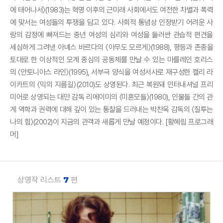
에 태어나서〉(1983)는 혁명 이후의 근미래 사회에서도 여전한 차별과 폭력
에 맞서는 여성들의 투쟁을 담고 있다. 사회적 통념상 인정받기 어려운 사
랑의 감정에 빠져드는 중년 여성의 심리와 여성을 둘러싼 관습적 편견을
세심하게 그려낸 아녜스 바르다의 〈아무도 모르게〉(1988), 평등과 존중을
토대로 한 이상적인 모계 중심의 공동체를 만날 수 있는 마를레인 호리스
의 〈안토니아스 라인〉(1995), 서부극 양식을 여성서사로 재구성한 켈리 라
이카트의 〈믹의 지름길〉(2010)도 상영된다. 최근 복원돼 인터내셔널 프리
미어로 상영되는 대만 감독 리메이미의 〈미혼모들〉(1980), 인물들 간의 관
계 역학과 권력에 대해 깊이 있는 통찰을 드러내는 박찬옥 감독의 〈질투는
나의 힘〉(2002)이 지금의 관객과 새롭게 만날 예정이다. [황혜림 프로그래
머]
상영작 리스트
7
편