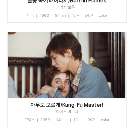
불꽃 속에 태어나서/Born in Flames
리지 보든
미국
1983
81min
12 +
DCP
color
아무도 모르게/Kung-Fu Master!
아녜스 바르다
프랑스
1988
80min
19 +
DCP
color