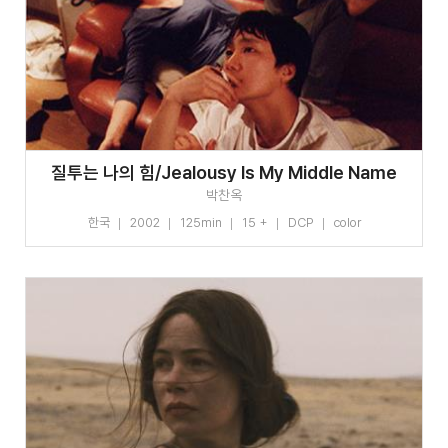
질투는 나의 힘/Jealousy Is My Middle Name
박찬옥
한국
2002
125min
15 +
DCP
color