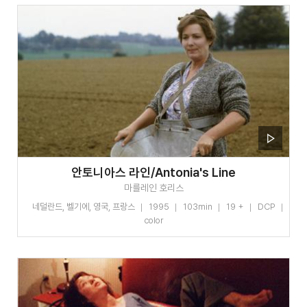
안토니아스 라인/Antonia's Line
마를레인 호리스
네덜란드, 벨기에, 영국, 프랑스
1995
103min
19 +
DCP
color