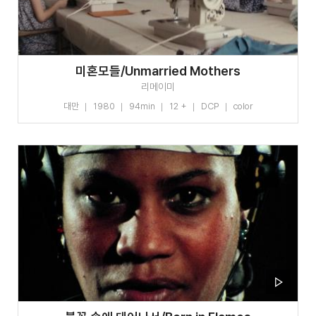
미혼모들/Unmarried Mothers
리메이미
대만
1980
94min
12 +
DCP
color