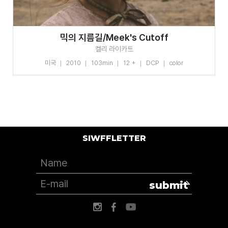
믹의 지름길/Meek's Cutoff
켈리 라이카트
미국
2010
103min
12 +
DCP
color
SIWFFLETTER
submit